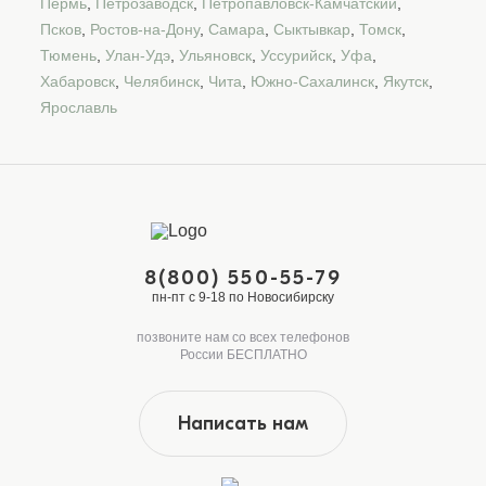
Пермь
,
Петрозаводск
,
Петропавловск-Камчатский
,
Псков
,
Ростов-на-Дону
,
Самара
,
Сыктывкар
,
Томск
,
Тюмень
,
Улан-Удэ
,
Ульяновск
,
Уссурийск
,
Уфа
,
Хабаровск
,
Челябинск
,
Чита
,
Южно-Сахалинск
,
Якутск
,
Ярославль
8(800) 550-55-79
пн-пт с 9-18 по Новосибирску
позвоните нам со всех телефонов
России БЕСПЛАТНО
Написать нам