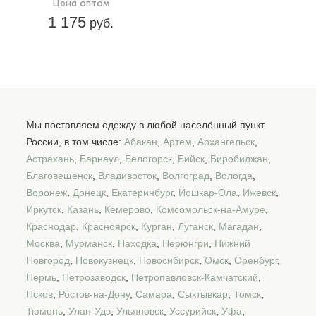
Цена оптом
1 175
руб.
Мы поставляем одежду в любой населённый пункт
России, в том числе:
Абакан
,
Артем
,
Архангельск
,
Астрахань
,
Барнаул
,
Белогорск
,
Бийск
,
Биробиджан
,
Благовещенск
,
Владивосток
,
Волгоград
,
Вологда
,
Воронеж
,
Донецк
,
Екатеринбург
,
Йошкар-Ола
,
Ижевск
,
Иркутск
,
Казань
,
Кемерово
,
Комсомольск-на-Амуре
,
Краснодар
,
Красноярск
,
Курган
,
Луганск
,
Магадан
,
Москва
,
Мурманск
,
Находка
,
Нерюнгри
,
Нижний
Новгород
,
Новокузнецк
,
Новосибирск
,
Омск
,
Оренбург
,
Пермь
,
Петрозаводск
,
Петропавловск-Камчатский
,
Псков
,
Ростов-на-Дону
,
Самара
,
Сыктывкар
,
Томск
,
Тюмень
,
Улан-Удэ
,
Ульяновск
,
Уссурийск
,
Уфа
,