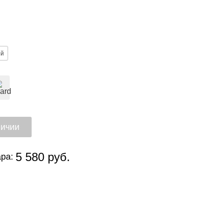
ый
5 580 руб.
ра: