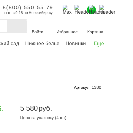
8(800) 550-55-79
пн-пт с 9-18 по Новосибирску
Войти
Избранное
Корзина
ский сад
Нижнее белье
Новинки
Ещё
...
бы делать покупки и
заказы.
ли зарегистрироваться
Артикул: 1380
Личный кабинет
5 580
руб.
б.
Цена за упаковку (4 шт)