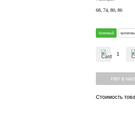
68
74
80
86
бежевый
кремов
Стоимость това