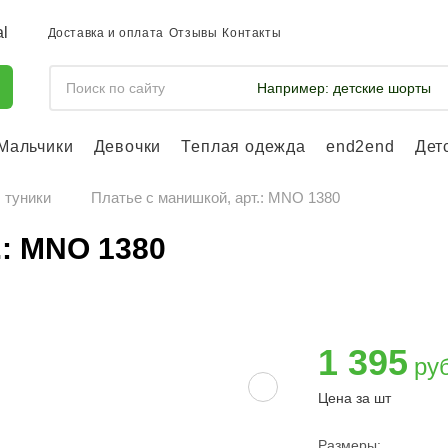
Доставка и оплата
Отзывы
Контакты
Например:
детские шорты
Мальчики
Девочки
Теплая одежда
end2end
Дет
Войдите, что
отслеживать 
 туники
Платье с манишкой, арт.: MNO 1380
Войти и
.: MNO 1380
1 395
ру
Цена за шт
Размеры: