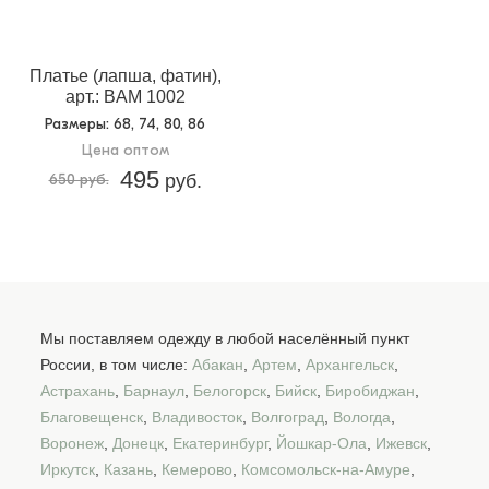
Платье (лапша, фатин),
арт.: BAM 1002
Размеры
: 68, 74, 80, 86
Цена оптом
495
650 руб.
руб.
Мы поставляем одежду в любой населённый пункт
России, в том числе:
Абакан
,
Артем
,
Архангельск
,
Астрахань
,
Барнаул
,
Белогорск
,
Бийск
,
Биробиджан
,
Благовещенск
,
Владивосток
,
Волгоград
,
Вологда
,
Воронеж
,
Донецк
,
Екатеринбург
,
Йошкар-Ола
,
Ижевск
,
Иркутск
,
Казань
,
Кемерово
,
Комсомольск-на-Амуре
,