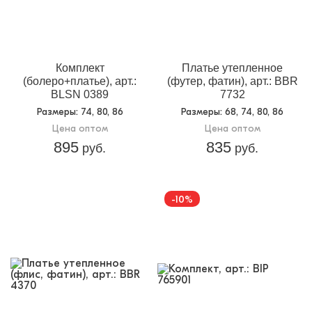
Материал:
вязаный трикотаж
Доп.параметр:
длинный рукав
Кол-во в
4
упаковке:
Комплект
Платье утепленное
Доп.параметр 2:
трикотаж
(болеро+платье), арт.:
(футер, фатин), арт.: BBR
BLSN 0389
7732
Размеры
: 74, 80, 86
Размеры
: 68, 74, 80, 86
Цена оптом
Цена оптом
895
835
руб.
руб.
-10%