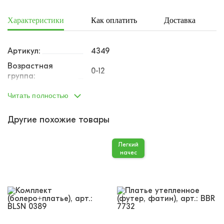
Характеристики
Как оплатить
Доставка
Артикул:
4349
Возрастная
0-12
группа:
Пол:
девочка
Читать полностью
Тип одежды:
платье
Другие похожие товары
Возраст от:
0
Возраст до:
1
Легкий
Производство:
Турция
начес
толстовка - 90% хлопок, 7%
полиэстр, 3% эласт, платье -
Состав:
59% полиэстр, 21% хлопок, 17%
вискоза,3% эл
Размеры:
68
74
80
86