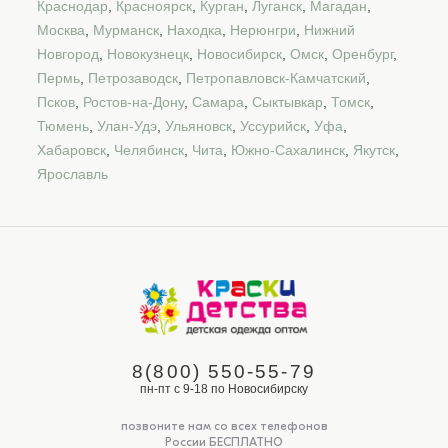
Краснодар
,
Красноярск
,
Курган
,
Луганск
,
Магадан
,
Москва
,
Мурманск
,
Находка
,
Нерюнгри
,
Нижний
Новгород
,
Новокузнецк
,
Новосибирск
,
Омск
,
Оренбург
,
Пермь
,
Петрозаводск
,
Петропавловск-Камчатский
,
Псков
,
Ростов-на-Дону
,
Самара
,
Сыктывкар
,
Томск
,
Тюмень
,
Улан-Удэ
,
Ульяновск
,
Уссурийск
,
Уфа
,
Хабаровск
,
Челябинск
,
Чита
,
Южно-Сахалинск
,
Якутск
,
Ярославль
8(800) 550-55-79
пн-пт с 9-18 по Новосибирску
позвоните нам со всех телефонов
России БЕСПЛАТНО