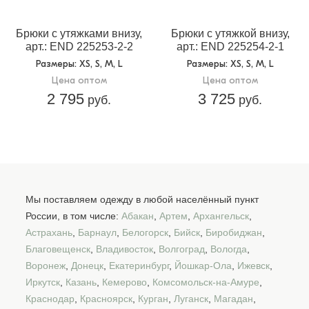
Брюки с утяжками внизу,
Брюки с утяжкой внизу,
арт.: END 225253-2-2
арт.: END 225254-2-1
Размеры
: XS, S, M, L
Размеры
: XS, S, M, L
Цена оптом
Цена оптом
2 795
3 725
руб.
руб.
Мы поставляем одежду в любой населённый пункт
России, в том числе:
Абакан
,
Артем
,
Архангельск
,
Астрахань
,
Барнаул
,
Белогорск
,
Бийск
,
Биробиджан
,
Благовещенск
,
Владивосток
,
Волгоград
,
Вологда
,
Воронеж
,
Донецк
,
Екатеринбург
,
Йошкар-Ола
,
Ижевск
,
Иркутск
,
Казань
,
Кемерово
,
Комсомольск-на-Амуре
,
Краснодар
,
Красноярск
,
Курган
,
Луганск
,
Магадан
,