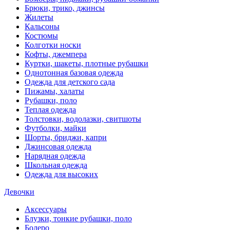
Брюки, трико, джинсы
Жилеты
Кальсоны
Костюмы
Колготки носки
Кофты, джемпера
Куртки, шакеты, плотные рубашки
Однотонная базовая одежда
Одежда для детского сада
Пижамы, халаты
Рубашки, поло
Теплая одежда
Толстовки, водолазки, свитшоты
Футболки, майки
Шорты, бриджи, капри
Джинсовая одежда
Нарядная одежда
Школьная одежда
Одежда для высоких
Девочки
Аксессуары
Блузки, тонкие рубашки, поло
Болеро