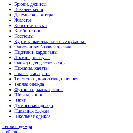
Брюки, джинсы
Вязаные вещи
Джемпера, свитера
Жилеты
Колготки носки
Комбинезоны
Костюмы
Куртки, шакеты, плотные рубашки
Однотонная базовая одежда
Пиджаки, кардиганы
Лосины, рейтузы
Одежда для детского сада
Пижамы, халаты
Платья, сарафаны
Толстовки, водолазки, свитшоты
Теплая одежда
Футболки, майки, топы
Шорты, капри
Юбки
Джинсовая одежда
Нарядная одежда
Школьная одежда
Теплая одежда
end2end