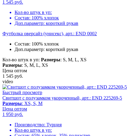
1 545
руб.
Кол-во штук в уп:
Состав:
100% хлопок
Доп.параметр:
короткий рукав
Футболка оверсайз (унисекс), арт.: END 0002
Состав:
100% хлопок
Доп.параметр:
короткий рукав
Кол-во штук в уп:
Размеры
: S, M, L, XS
Размеры
: S, M, L, XS
Цена оптом
1 545
руб.
video
Быстрый просмотр
Свитшот с полузамком укороченный, арт.: END 225269-5
Размеры
: XS, S, M
Цена оптом
1 950
руб.
Производство:
Турция
Кол-во штук в уп:
Состав:
65% хлопок, 35% полиэстер