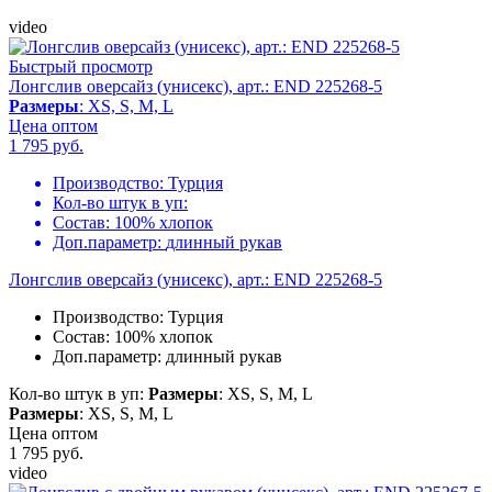
video
Быстрый просмотр
Лонгслив оверсайз (унисекс), арт.: END 225268-5
Размеры
: XS, S, M, L
Цена оптом
1 795
руб.
Производство:
Турция
Кол-во штук в уп:
Состав:
100% хлопок
Доп.параметр:
длинный рукав
Лонгслив оверсайз (унисекс), арт.: END 225268-5
Производство:
Турция
Состав:
100% хлопок
Доп.параметр:
длинный рукав
Кол-во штук в уп:
Размеры
: XS, S, M, L
Размеры
: XS, S, M, L
Цена оптом
1 795
руб.
video