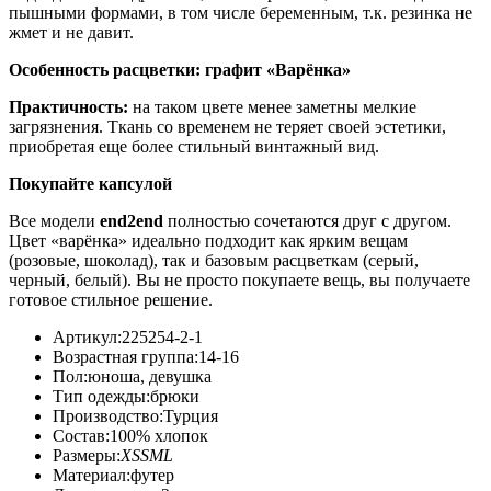
пышными формами,
в том числе беременным,
т.к. резинка не
жмет и не давит.
Особенность расцветки: графит «Варёнка»
Практичность:
на таком цвете менее заметны мелкие
загрязнения. Ткань со временем не теряет своей эстетики,
приобретая еще более стильный винтажный вид.
Покупайте капсулой
Все модели
end2end
полностью сочетаются друг с другом
.
Цвет «варёнка» идеально подходит как ярким вещам
(розовые, шоколад), так и базовым расцветкам (серый,
черный, белый). Вы не просто покупаете вещь, вы получаете
готовое стильное решение
.
Артикул:
225254-2-1
Возрастная группа:
14-16
Пол:
юноша, девушка
Тип одежды:
брюки
Производство:
Турция
Состав:
100% хлопок
Размеры:
XS
S
M
L
Материал:
футер