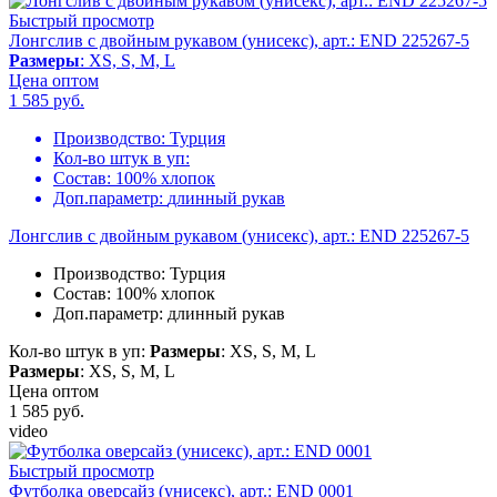
Быстрый просмотр
Лонгслив с двойным рукавом (унисекс), арт.: END 225267-5
Размеры
: XS, S, M, L
Цена оптом
1 585
руб.
Производство:
Турция
Кол-во штук в уп:
Состав:
100% хлопок
Доп.параметр:
длинный рукав
Лонгслив с двойным рукавом (унисекс), арт.: END 225267-5
Производство:
Турция
Состав:
100% хлопок
Доп.параметр:
длинный рукав
Кол-во штук в уп:
Размеры
: XS, S, M, L
Размеры
: XS, S, M, L
Цена оптом
1 585
руб.
video
Быстрый просмотр
Футболка оверсайз (унисекс), арт.: END 0001