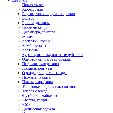
Девочки
Показать всё
Аксессуары
Блузки, тонкие рубашки, поло
Болеро
Брюки, джинсы
Вязаные вещи
Джемпера, свитера
Жилеты
Колготки носки
Комбинезоны
Костюмы
Куртки, шакеты, плотные рубашки
Однотонная базовая одежда
Пиджаки, кардиганы
Лосины, рейтузы
Одежда для детского сада
Пижамы, халаты
Платья, сарафаны
Толстовки, водолазки, свитшоты
Теплая одежда
Футболки, майки, топы
Шорты, капри
Юбки
Джинсовая одежда