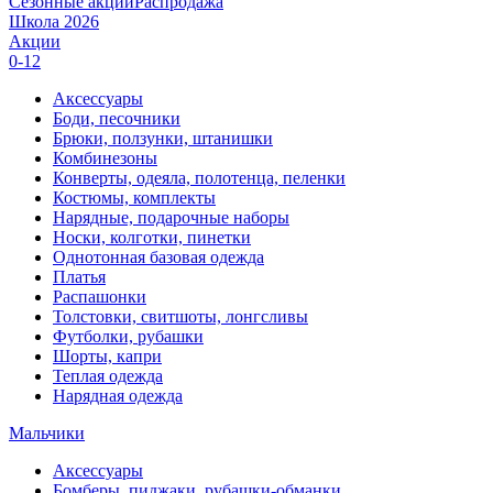
Сезонные акции
Распродажа
Школа 2026
Акции
0-12
Аксессуары
Боди, песочники
Брюки, ползунки, штанишки
Комбинезоны
Конверты, одеяла, полотенца, пеленки
Костюмы, комплекты
Нарядные, подарочные наборы
Носки, колготки, пинетки
Однотонная базовая одежда
Платья
Распашонки
Толстовки, свитшоты, лонгсливы
Футболки, рубашки
Шорты, капри
Теплая одежда
Нарядная одежда
Мальчики
Аксессуары
Бомберы, пиджаки, рубашки-обманки