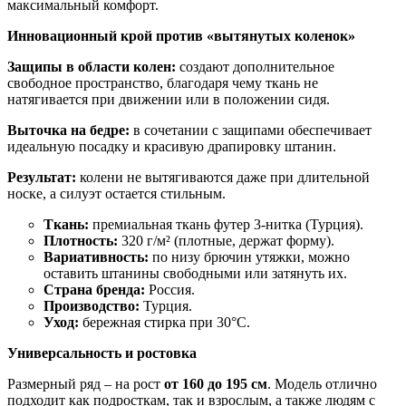
максимальный комфорт
.
Инновационный крой против «вытянутых коленок»
Защипы в области колен:
создают дополнительное
свободное пространство, благодаря чему ткань не
натягивается при движении или в положении сидя.
Выточка на бедре:
в сочетании с защипами обеспечивает
идеальную посадку и красивую драпировку штанин.
Результат:
колени не вытягиваются даже при длительной
носке, а силуэт остается стильным.
Ткань:
премиальная ткань футер 3-нитка (Турция).
Плотность:
320 г/м² (плотные, держат форму).
Вариативность:
по низу брючин утяжки, можно
оставить штанины свободными или затянуть их.
Страна бренда:
Россия.
Производство:
Турция.
Уход:
бережная стирка при 30°C.
Универсальность и ростовка
Размерный ряд – на рост
от 160 до 195 см
. Модель отлично
подходит как подросткам, так и взрослым, а также людям с