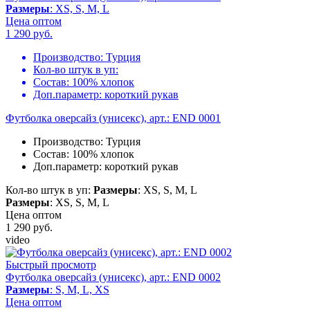
Размеры
: XS, S, M, L
Цена оптом
1 290
руб.
Производство:
Турция
Кол-во штук в уп:
Состав:
100% хлопок
Доп.параметр:
короткий рукав
Футболка оверсайз (унисекс), арт.: END 0001
Производство:
Турция
Состав:
100% хлопок
Доп.параметр:
короткий рукав
Кол-во штук в уп:
Размеры
: XS, S, M, L
Размеры
: XS, S, M, L
Цена оптом
1 290
руб.
video
Быстрый просмотр
Футболка оверсайз (унисекс), арт.: END 0002
Размеры
: S, M, L, XS
Цена оптом