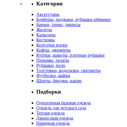
Категории
Аксессуары
Бомберы, пиджаки, рубашки-обманки
Брюки, трико, джинсы
Жилеты
Кальсоны
Костюмы
Колготки носки
Кофты, джемпера
Куртки, шакеты, плотные рубашки
Пижамы, халаты
Рубашки, поло
Толстовки, водолазки, свитшоты
Футболки, майки
Шорты, бриджи, капри
Подборки
Однотонная базовая одежда
Одежда для детского сада
Теплая одежда
Джинсовая одежда
Нарядная одежда