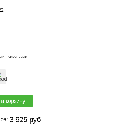
22
вый
сиреневый
3 925 руб.
ра: