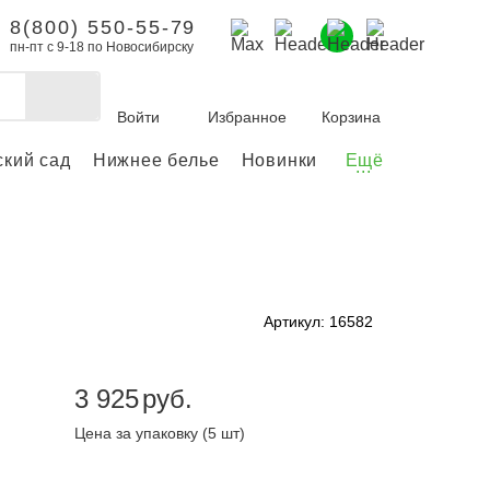
8(800) 550-55-79
пн-пт с 9-18 по Новосибирску
Войти
Избранное
Корзина
ский сад
Нижнее белье
Новинки
Ещё
...
бы делать покупки и
заказы.
ли зарегистрироваться
Артикул: 16582
Личный кабинет
3 925
руб.
Цена за упаковку (5 шт)