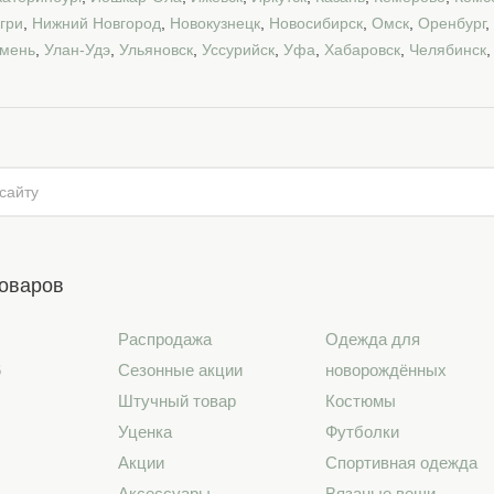
гри
,
Нижний Новгород
,
Новокузнецк
,
Новосибирск
,
Омск
,
Оренбург
,
мень
,
Улан-Удэ
,
Ульяновск
,
Уссурийск
,
Уфа
,
Хабаровск
,
Челябинск
товаров
Распродажа
Одежда для
6
Сезонные акции
новорождённых
Штучный товар
Костюмы
Уценка
Футболки
Акции
Спортивная одежда
Аксессуары
Вязаные вещи