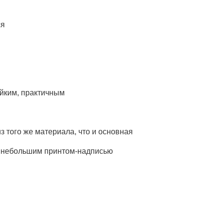
ся
я
ойким, практичным
з того же материала, что и основная
и небольшим принтом-надписью