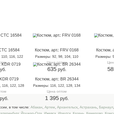
 CTC 16584
Костюм, арт.: FRV 0168
Костюм, 
, 110, 116, 122
Размеры
: 92, 98, 104, 110
Размеры
: 
птом
Цена оптом
Цен
635
58
уб.
руб.
: KDR 0719
Костюм, арт.: BR 26344
, 116, 122, 128
Размеры
: 116, 122, 128, 134
птом
Цена оптом
1 395
руб.
руб.
сии, в том числе:
Абакан
,
Артем
,
Архангельск
,
Астрахань
,
Барнаул
катеринбург
,
Йошкар-Ола
,
Ижевск
,
Иркутск
,
Казань
,
Кемерово
,
Комс