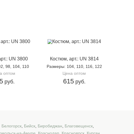
арт.: UN 3800
Костюм, арт.: UN 3814
92, 98, 104, 110
Размеры
: 104, 110, 116, 122
а оптом
Цена оптом
5
615
руб.
руб.
,
Белогорск
,
Бийск
,
Биробиджан
,
Благовещенск
,
омольск-на-Амуре
,
Краснодар
,
Красноярск
,
Курган
,