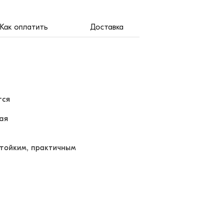
Как оплатить
Доставка
тся
ная
стойким, практичным