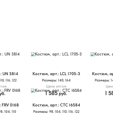
: UN 3814
Костюм, арт.: LCL 1705-3
Костюм, ар
110, 116, 122
Размеры
: 140, 164
Размеры
: 
птом
Цена оптом
Цен
1 585
1 5
уб.
руб.
: FRV 0168
Костюм, арт.: CTC 16584
98, 104, 110
Размеры
: 98, 104, 110, 116, 122