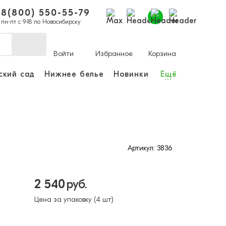
8(800) 550-55-79
пн-пт с 9-18 по Новосибирску
Войти
Избранное
Корзина
ский сад
Нижнее белье
Новинки
Ещё
...
делать покупки и отслеживать
 зарегистрироваться
Артикул: 3836
чный кабинет
2 540
руб.
Цена за упаковку (4 шт)