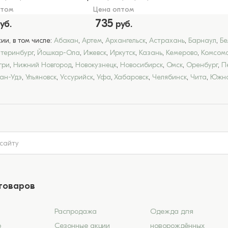
птом
Цена оптом
735
уб.
руб.
и, в том числе:
Абакан
,
Артем
,
Архангельск
,
Астрахань
,
Барнаул
,
Бе
атеринбург
,
Йошкар-Ола
,
Ижевск
,
Иркутск
,
Казань
,
Кемерово
,
Комсомо
гри
,
Нижний Новгород
,
Новокузнецк
,
Новосибирск
,
Омск
,
Оренбург
,
П
лан-Удэ
,
Ульяновск
,
Уссурийск
,
Уфа
,
Хабаровск
,
Челябинск
,
Чита
,
Южно
товаров
Распродажа
Одежда для
6
Сезонные акции
новорождённых