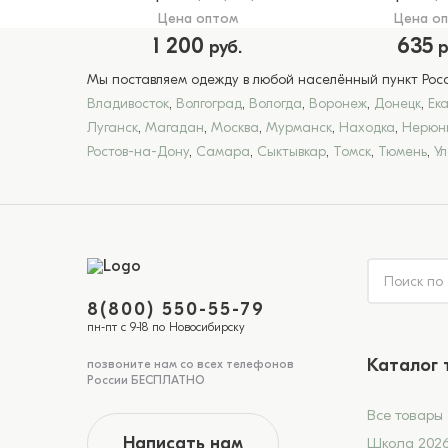
Цена оптом
Цена о
1 200
635
руб.
р
Мы поставляем одежду в любой населённый пункт Росси
Владивосток
,
Волгоград
,
Вологда
,
Воронеж
,
Донецк
,
Ек
Луганск
,
Магадан
,
Москва
,
Мурманск
,
Находка
,
Нерюн
Ростов-на-Дону
,
Самара
,
Сыктывкар
,
Томск
,
Тюмень
,
У
8(800) 550-55-79
пн-пт с 9-18 по Новосибирску
Каталог 
позвоните нам со всех телефонов
России БЕСПЛАТНО
Все товары
Написать нам
Школа 202