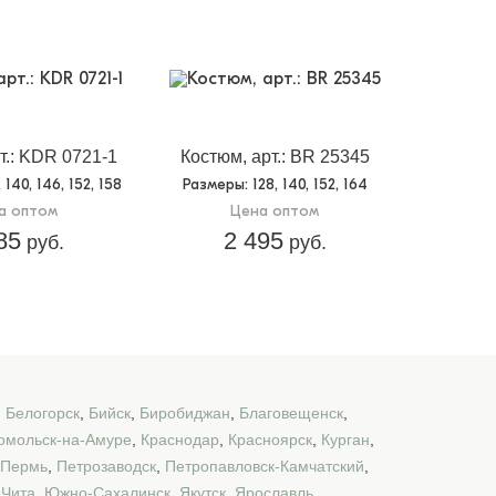
т.: KDR 0721-1
Костюм, арт.: BR 25345
, 140, 146, 152, 158
Размеры
: 128, 140, 152, 164
а оптом
Цена оптом
85
2 495
руб.
руб.
,
Белогорск
,
Бийск
,
Биробиджан
,
Благовещенск
,
омольск-на-Амуре
,
Краснодар
,
Красноярск
,
Курган
,
Пермь
,
Петрозаводск
,
Петропавловск-Камчатский
,
,
Чита
,
Южно-Сахалинск
,
Якутск
,
Ярославль