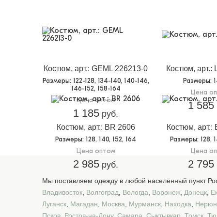
Костюм, арт.: GEML 226213-0
Костюм, арт.:
Размеры
: 122-128, 134-140, 140-146,
Размеры
: 
146-152, 158-164
Цена о
Цена оптом
1 585
1 185
руб.
Костюм, арт.: BR 2606
Костюм, арт.:
Размеры
: 128, 140, 152, 164
Размеры
: 128, 
Цена оптом
Цена о
2 985
2 795
руб.
Мы поставляем одежду в любой населённый пункт Рос
Владивосток
,
Волгоград
,
Вологда
,
Воронеж
,
Донецк
,
Е
Луганск
,
Магадан
,
Москва
,
Мурманск
,
Находка
,
Нерюн
Псков
,
Ростов-на-Дону
,
Самара
,
Сыктывкар
,
Томск
,
Тю