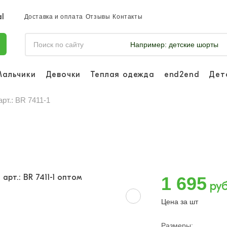
Доставка и оплата
Отзывы
Контакты
Например:
детские шорты
Мальчики
Девочки
Теплая одежда
end2end
Дет
Войдите, что
отслеживать 
рт.: BR 7411-1
Войти и
1 695
руб
Цена за шт
Размеры: