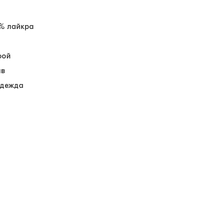
5% лайкра
рой
ав
одежда