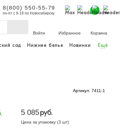
8(800) 550-55-79
пн-пт с 9-18 по Новосибирску
Войти
Избранное
Корзина
ский сад
Нижнее белье
Новинки
Ещё
...
бы делать покупки и
заказы.
ли зарегистрироваться
Артикул: 7411-1
Личный кабинет
5 085
руб.
.
Цена за упаковку (3 шт)