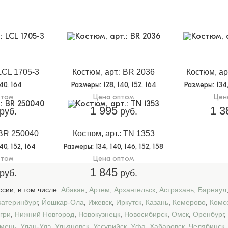
 LCL 1705-3
Костюм, арт.: BR 2036
Костюм, ар
140, 164
Размеры
: 128, 140, 152, 164
Размеры
: 134
птом
Цена оптом
Цен
1 995
1 3
руб.
руб.
 BR 250040
Костюм, арт.: TN 1353
140, 152, 164
Размеры
: 134, 140, 146, 152, 158
птом
Цена оптом
1 845
руб.
руб.
сии, в том числе:
Абакан
,
Артем
,
Архангельск
,
Астрахань
,
Барнаул
катеринбург
,
Йошкар-Ола
,
Ижевск
,
Иркутск
,
Казань
,
Кемерово
,
Комс
гри
,
Нижний Новгород
,
Новокузнецк
,
Новосибирск
,
Омск
,
Оренбург
,
мень
,
Улан-Удэ
,
Ульяновск
,
Уссурийск
,
Уфа
,
Хабаровск
,
Челябинск