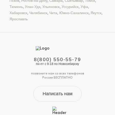
Псков
,
Ростов-на-Дону
,
Самара
,
Сыктывкар
,
Томск
,
Тюмень
,
Улан-Удэ
,
Ульяновск
,
Уссурийск
,
Уфа
,
Хабаровск
,
Челябинск
,
Чита
,
Южно-Сахалинск
,
Якутск
,
Ярославль
8(800) 550-55-79
пн-пт с 9-18 по Новосибирску
позвоните нам со всех телефонов
России БЕСПЛАТНО
Написать нам