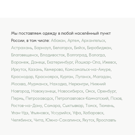
Мы поставляем одежду в любой населённый пункт
России, в том числе:
Абакан
,
Артем
,
Архангельск
,
Астрахань
,
Барнаул
,
Белогорск
,
Бийск
,
Биробиджан
,
Благовещенск
,
Владивосток
,
Волгоград
,
Вологда
,
Воронеж
,
Донецк
,
Екатеринбург
,
Йошкар-Ола
,
Ижевск
,
Иркутск
,
Казань
,
Кемерово
,
Комсомольск-на-Амуре
,
Краснодар
,
Красноярск
,
Курган
,
Луганск
,
Магадан
,
Москва
,
Мурманск
,
Находка
,
Нерюнгри
,
Нижний
Новгород
,
Новокузнецк
,
Новосибирск
,
Омск
,
Оренбург
,
Пермь
,
Петрозаводск
,
Петропавловск-Камчатский
,
Псков
,
Ростов-на-Дону
,
Самара
,
Сыктывкар
,
Томск
,
Тюмень
,
Улан-Удэ
,
Ульяновск
,
Уссурийск
,
Уфа
,
Хабаровск
,
Челябинск
,
Чита
,
Южно-Сахалинск
,
Якутск
,
Ярославль