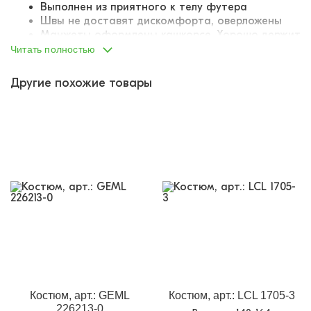
Выполнен из приятного к телу футера
Швы не доставят дискомфорта, оверложены
Манжеты оформлены кашкорсе. Хорошо держит
форму
Читать полностью
Модный крой с заниженной линией плеч
Воротник-стойка дополнен застежкой-молнией
Другие похожие товары
Нижний край на кулиске с утягивающим
эластичным шнурком
Пояс брюк на резинке. Не давит на живот
Декорирован нашивкой на груди
Костюмы в спортивном стиле – одна из модных
тенденций этого года. Они популярны среди
школьников и подростков, а потому такие костюмы
будут востребованы в любом магазине. Их можно
носить на физкультуру и на прогулку на улицу.
Заказывайте и пополняйте свой ассортимент!
Настоящий хит продаж!
Костюм, арт.: GEML
Костюм, арт.: LCL 1705-3
226213-0