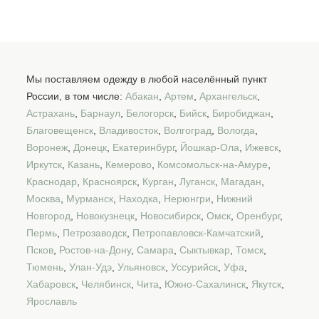
Мы поставляем одежду в любой населённый пункт
России, в том числе:
Абакан
,
Артем
,
Архангельск
,
Астрахань
,
Барнаул
,
Белогорск
,
Бийск
,
Биробиджан
,
Благовещенск
,
Владивосток
,
Волгоград
,
Вологда
,
Воронеж
,
Донецк
,
Екатеринбург
,
Йошкар-Ола
,
Ижевск
,
Иркутск
,
Казань
,
Кемерово
,
Комсомольск-на-Амуре
,
Краснодар
,
Красноярск
,
Курган
,
Луганск
,
Магадан
,
Москва
,
Мурманск
,
Находка
,
Нерюнгри
,
Нижний
Новгород
,
Новокузнецк
,
Новосибирск
,
Омск
,
Оренбург
,
Пермь
,
Петрозаводск
,
Петропавловск-Камчатский
,
Псков
,
Ростов-на-Дону
,
Самара
,
Сыктывкар
,
Томск
,
Тюмень
,
Улан-Удэ
,
Ульяновск
,
Уссурийск
,
Уфа
,
Хабаровск
,
Челябинск
,
Чита
,
Южно-Сахалинск
,
Якутск
,
Ярославль