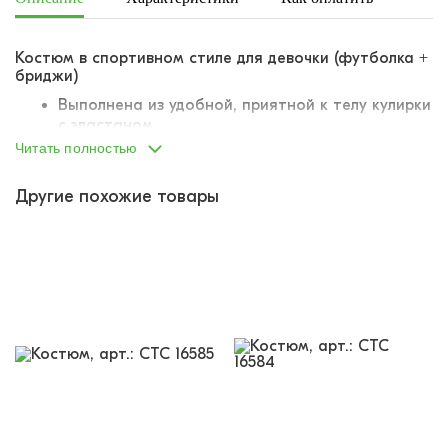
Костюм в спортивном стиле для девочки (футболка +
бриджи)
Выполнена из удобной, приятной к телу кулирки
с эластаном
Швы не доставят дискомфорта. Оверложены
Читать полностью
Модный крой с заниженной линией плеч
(оверсайз)
Другие похожие товары
Цельнокроеный рукав
Удлиненная спинка
На животе накладной карман на молнии
Пояс на эластичной резинке. Хорошо тянется,
не жмет
Декорирован текстовым принтом
Комфортные костюмы в спортивном стиле -
настоящий "маст-хэв" для любого магазина. Почему?
Все просто! Спортивный стиль сейчас на пике
популярности, а значит, их захотят купить. Их можно
носить в качестве повседневных образов или
заниматься физкультурой. Приобретайте и
предлагайте покупателям!