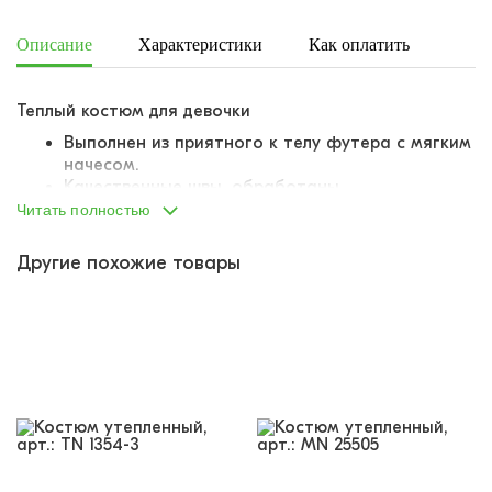
Описание
Характеристики
Как оплатить
Дост
Теплый костюм для девочки
Выполнен из приятного к телу футера с мягким
начесом.
Качественные швы, обработаны.
Правильные лекала.
Читать полностью
Горловина, манжеты, низ изделия
вывязаны
плотной, качественной резинкой, не
Другие похожие товары
деформируется, не растягивается
Брюки-джоггеры на резинке.
Боковые карманы.
На груди и штанине текстовый принт "Tiny
Love".