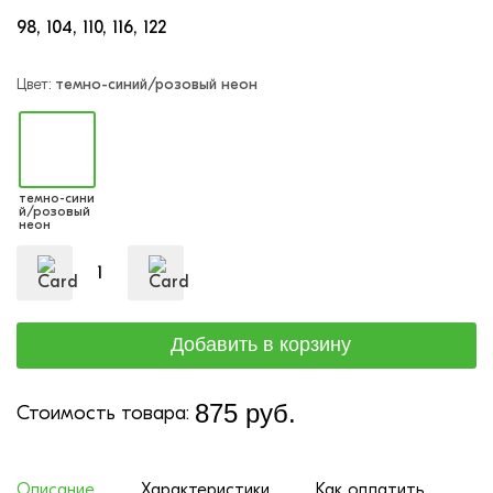
98
104
110
116
122
Цвет:
темно-синий/розовый неон
темно-сини
й/розовый
неон
875 руб.
Стоимость товара:
Описание
Характеристики
Как оплатить
До