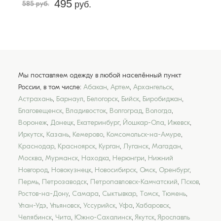
495
585 руб.
руб.
Мы поставляем одежду в любой населённый пункт
России, в том числе:
Абакан
,
Артем
,
Архангельск
,
Астрахань
,
Барнаул
,
Белогорск
,
Бийск
,
Биробиджан
,
Благовещенск
,
Владивосток
,
Волгоград
,
Вологда
,
Воронеж
,
Донецк
,
Екатеринбург
,
Йошкар-Ола
,
Ижевск
,
Иркутск
,
Казань
,
Кемерово
,
Комсомольск-на-Амуре
,
Краснодар
,
Красноярск
,
Курган
,
Луганск
,
Магадан
,
Москва
,
Мурманск
,
Находка
,
Нерюнгри
,
Нижний
Новгород
,
Новокузнецк
,
Новосибирск
,
Омск
,
Оренбург
,
Пермь
,
Петрозаводск
,
Петропавловск-Камчатский
,
Псков
,
Ростов-на-Дону
,
Самара
,
Сыктывкар
,
Томск
,
Тюмень
,
Улан-Удэ
,
Ульяновск
,
Уссурийск
,
Уфа
,
Хабаровск
,
Челябинск
,
Чита
,
Южно-Сахалинск
,
Якутск
,
Ярославль