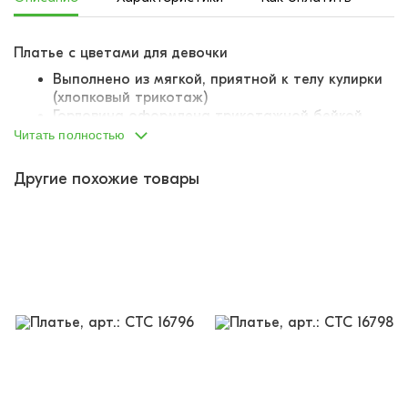
Платье с цветами для девочки
Выполнено из мягкой, приятной к телу кулирки
(хлопковый трикотаж)
Горловина оформлена трикотажной бейкой
Рукава и низ обработаны подгибом
Читать полностью
Швы не доставят дискомфорта. Оверложены
На поясе пришит бантик
Другие похожие товары
Декорировано на лифе и подоле симпатичными
цветами
Платье для девочек можно надеть в детский сад или
просто носить дома. Оно достаточно простое, но
симпатичный принт разбавляет эту простоту, делает
его интересным и красочным. В нем ребенку будет
комфортно, поскольку швы не царапаются, а сам
материал достаточно приятен на ощупь. Станет
прекрасным приобретением в ассортимент любого
магазина!