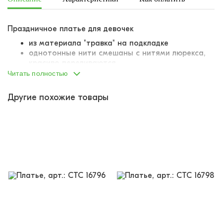
Праздничное платье для девочек
из материала "травка" на подкладке
однотонные нити смешаны с нитями люрекса,
красиво переливаются
А-образный силуэт
Читать полностью
длинные рукава
классическая линия плеча
Другие похожие товары
длина мини
сзади на спине V-образный вырез
на спине длинная плотная атласная лента,
завязывается в объемный бант
трендовая модель, во всех соцсетях модных
мамочек