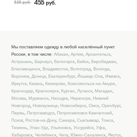
455
535 руб.
руб.
Мы поставляем одежду в любой населённый пункт
России, в том числе:
Абакан
,
Артем
,
Архангельск
,
Астрахань
,
Барнаул
,
Белогорск
,
Бийск
,
Биробиджан
,
Благовещенск
,
Владивосток
,
Волгоград
,
Вологда
,
Воронеж
,
Донецк
,
Екатеринбург
,
Йошкар-Ола
,
Ижевск
,
Иркутск
,
Казань
,
Кемерово
,
Комсомольск-на-Амуре
,
Краснодар
,
Красноярск
,
Курган
,
Луганск
,
Магадан
,
Москва
,
Мурманск
,
Находка
,
Нерюнгри
,
Нижний
Новгород
,
Новокузнецк
,
Новосибирск
,
Омск
,
Оренбург
,
Пермь
,
Петрозаводск
,
Петропавловск-Камчатский
,
Псков
,
Ростов-на-Дону
,
Самара
,
Сыктывкар
,
Томск
,
Тюмень
,
Улан-Удэ
,
Ульяновск
,
Уссурийск
,
Уфа
,
Хабаровск
,
Челябинск
,
Чита
,
Южно-Сахалинск
,
Якутск
,