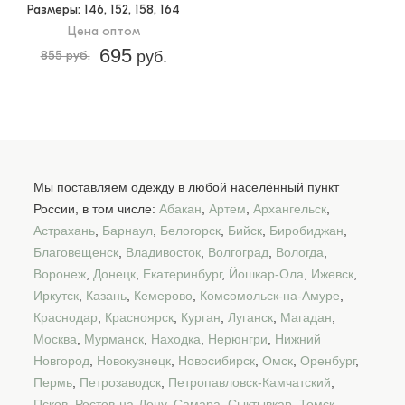
Размеры
: 146, 152, 158, 164
Цена оптом
695
855 руб.
руб.
Мы поставляем одежду в любой населённый пункт
России, в том числе:
Абакан
,
Артем
,
Архангельск
,
Астрахань
,
Барнаул
,
Белогорск
,
Бийск
,
Биробиджан
,
Благовещенск
,
Владивосток
,
Волгоград
,
Вологда
,
Воронеж
,
Донецк
,
Екатеринбург
,
Йошкар-Ола
,
Ижевск
,
Иркутск
,
Казань
,
Кемерово
,
Комсомольск-на-Амуре
,
Краснодар
,
Красноярск
,
Курган
,
Луганск
,
Магадан
,
Москва
,
Мурманск
,
Находка
,
Нерюнгри
,
Нижний
Новгород
,
Новокузнецк
,
Новосибирск
,
Омск
,
Оренбург
,
Пермь
,
Петрозаводск
,
Петропавловск-Камчатский
,
Псков
,
Ростов-на-Дону
,
Самара
,
Сыктывкар
,
Томск
,