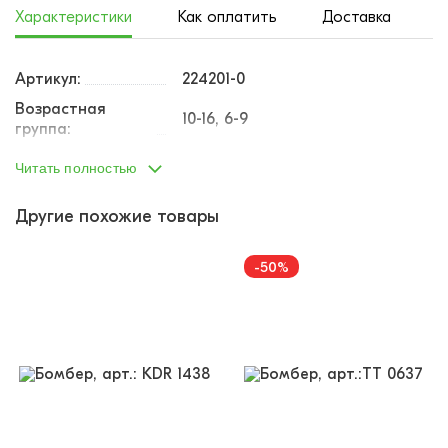
Характеристики
Как оплатить
Доставка
Артикул:
224201-0
Возрастная
10-16, 6-9
группа:
Пол:
девочка
Читать полностью
Тип одежды:
бомбер
Другие похожие товары
Возраст от:
8
Возраст до:
14
-50%
Производство:
Турция
65% полиэстр, 33% вискоза, 2%
Состав:
эластан
122-128
134-140
140-146
146-152
Размеры:
158-164
Материал:
текстиль
Доп.параметр:
длинный рукав