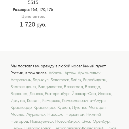
5515
Размеры
: 164, 170, 176
Цена оптом
1 720
руб.
Мы поставляем одежду в любой населённый пункт
России, в том числе:
Абакан
,
Артем
,
Архангельск
,
Астрахань
,
Барнаул
,
Белогорск
,
Бийск
,
Биробиджан
,
Благовещенск
,
Владивосток
,
Волгоград
,
Вологда
,
Воронеж
,
Донецк
,
Екатеринбург
,
Йошкар-Ола
,
Ижевск
,
Иркутск
,
Казань
,
Кемерово
,
Комсомольск-на-Амуре
,
Краснодар
,
Красноярск
,
Курган
,
Луганск
,
Магадан
,
Москва
,
Мурманск
,
Находка
,
Нерюнгри
,
Нижний
Новгород
,
Новокузнецк
,
Новосибирск
,
Омск
,
Оренбург
,
Пермь
,
Петрозаводск
,
Петропавловск-Камчатский
,
Псков
,