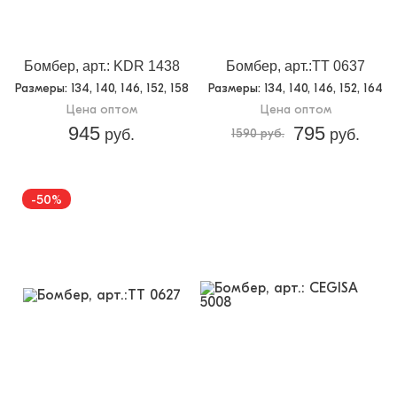
Назначение:
Школьная одежда
Кол-во в
5
упаковке:
Бомбер, арт.: KDR 1438
Бомбер, арт.:TT 0637
Размеры
: 134, 140, 146, 152, 158
Размеры
: 134, 140, 146, 152, 164
Доп.параметр 2:
текстиль
Цена оптом
Цена оптом
945
795
руб.
1590 руб.
руб.
-50%