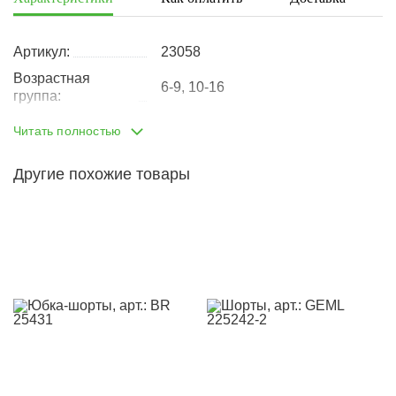
Артикул:
23058
Возрастная
6-9, 10-16
группа:
Пол:
девочка
Читать полностью
Тип одежды:
шорты
Другие похожие товары
Возраст от:
8
Возраст до:
14
Производство:
Турция
58% хлопок, 40% полистер,
Состав:
2%лайкра
Размеры:
128
140
152
164
Материал:
текстиль
Назначение:
Школьная одежда
Кол-во в
4