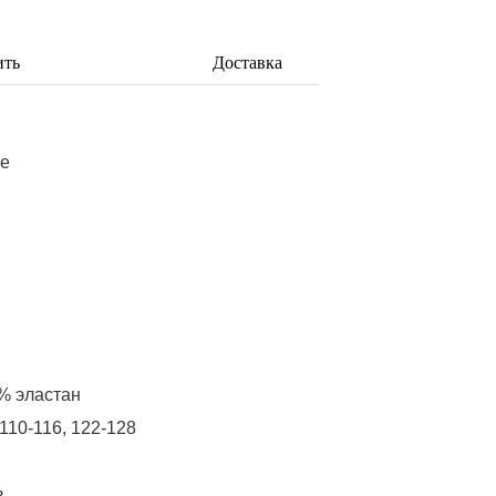
ить
Доставка
те
% эластан
110-116
122-128
в