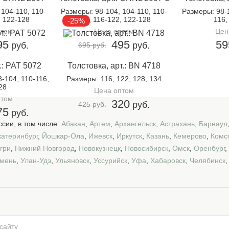
 104-110, 110-
Размеры
: 98-104, 104-110, 110-
Размеры
: 98-
, 122-128
116, 116-122, 122-128
116,
-25%
птом
Цена оптом
Цен
95
495
59
руб.
руб.
695 руб.
.: PAT 5072
Толстовка, арт.: BN 4718
8-104, 110-116,
Размеры
: 116, 122, 128, 134
28
Цена оптом
птом
320
руб.
425 руб.
75
руб.
сии, в том числе:
Абакан
,
Артем
,
Архангельск
,
Астрахань
,
Барнаул
катеринбург
,
Йошкар-Ола
,
Ижевск
,
Иркутск
,
Казань
,
Кемерово
,
Комс
гри
,
Нижний Новгород
,
Новокузнецк
,
Новосибирск
,
Омск
,
Оренбург
,
мень
,
Улан-Удэ
,
Ульяновск
,
Уссурийск
,
Уфа
,
Хабаровск
,
Челябинск