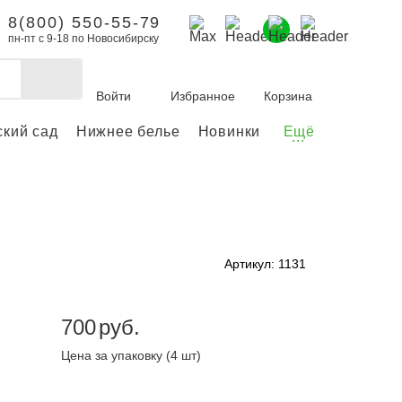
8(800) 550-55-79
пн-пт с 9-18 по Новосибирску
Войти
Избранное
Корзина
ский сад
Нижнее белье
Новинки
Ещё
...
бы делать покупки и
заказы.
ли зарегистрироваться
Артикул: 1131
Личный кабинет
700
руб.
Цена за упаковку (4 шт)