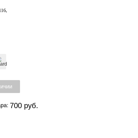
116
700 руб.
ра: