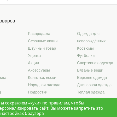
товаров
Распродажа
Одежда для
6
Сезонные акции
новорождённых
Штучный товар
Костюмы
Уценка
Футболки
Акции
Спортивная одежда
Аксессуары
Вязаные вещи
жда
Колготки, носки
Верхняя одежда
Нарядная одежда
Джинсовая одежда
д
Подростки
Теплая одежда
лье
Школа
Лето 2026
ы сохраняем «куки»
по правилам
, чтобы
ерсонализировать сайт. Вы можете запретить это
 настройках браузера