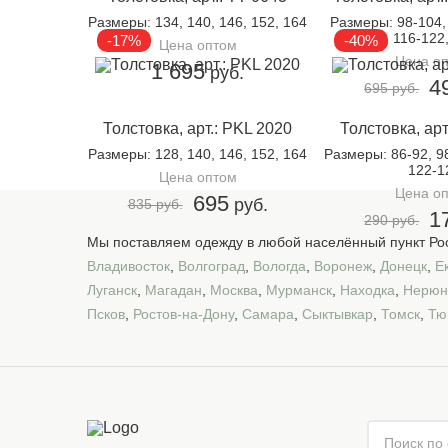
Размеры
: 134, 140, 146, 152, 164
Размеры
: 98-104,
116, 116-122
-17%
-40%
Цена оптом
Цена о
1 695
руб.
4
695 руб.
Толстовка, арт.: PKL 2020
Толстовка, арт
Размеры
: 128, 140, 146, 152, 164
Размеры
: 86-92, 9
122-1
Цена оптом
Цена о
695
руб.
835 руб.
1
290 руб.
Мы поставляем одежду в любой населённый пункт Рос
Владивосток
,
Волгоград
,
Вологда
,
Воронеж
,
Донецк
,
Е
Луганск
,
Магадан
,
Москва
,
Мурманск
,
Находка
,
Нерюн
Псков
,
Ростов-на-Дону
,
Самара
,
Сыктывкар
,
Томск
,
Тю