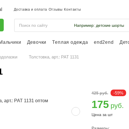
Доставка и оплата
Отзывы
Контакты
Например:
детские шорты
Мальчики
Девочки
Теплая одежда
end2end
Дет
Войдите, что
отслеживать 
одолазки
Толстовка, арт.: PAT 1131
Войти и
1
-59%
425 руб.
175
руб.
Цена за шт
Размеры: