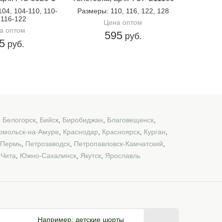
104, 104-110, 110-
Размеры
: 110, 116, 122, 128
 116-122
Цена оптом
а оптом
595
руб.
5
руб.
,
Белогорск
,
Бийск
,
Биробиджан
,
Благовещенск
,
омольск-на-Амуре
,
Краснодар
,
Красноярск
,
Курган
,
Пермь
,
Петрозаводск
,
Петропавловск-Камчатский
,
,
Чита
,
Южно-Сахалинск
,
Якутск
,
Ярославль
Например:
детские шорты