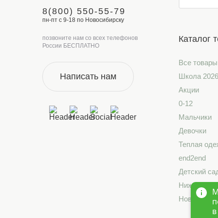
8(800) 550-55-79
пн-пт с 9-18 по Новосибирску
Каталог 
позвоните нам со всех телефонов
России БЕСПЛАТНО
Все товары
Написать нам
Школа 202
Акции
0-12
Мальчики
Девочки
Теплая оде
end2end
Детский са
Нижнее бе
М
Новинки
п
в