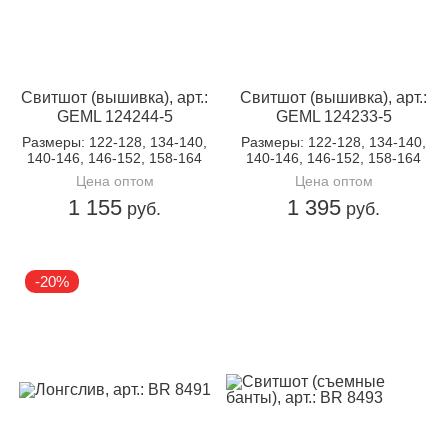
Доп.параметр:
длинный рукав
Кол-во в
4
упаковке:
Доп.параметр 2:
трикотаж
Свитшот (вышивка), арт.:
Свитшот (вышивка), арт.:
GEML 124244-5
GEML 124233-5
Размеры
: 122-128, 134-140,
Размеры
: 122-128, 134-140,
140-146, 146-152, 158-164
140-146, 146-152, 158-164
Цена оптом
Цена оптом
1 155
1 395
руб.
руб.
-20%