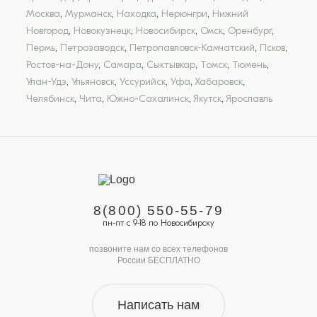
Москва
,
Мурманск
,
Находка
,
Нерюнгри
,
Нижний
Новгород
,
Новокузнецк
,
Новосибирск
,
Омск
,
Оренбург
,
Пермь
,
Петрозаводск
,
Петропавловск-Камчатский
,
Псков
,
Ростов-на-Дону
,
Самара
,
Сыктывкар
,
Томск
,
Тюмень
,
Улан-Удэ
,
Ульяновск
,
Уссурийск
,
Уфа
,
Хабаровск
,
Челябинск
,
Чита
,
Южно-Сахалинск
,
Якутск
,
Ярославль
8(800) 550-55-79
пн-пт с 9-18 по Новосибирску
позвоните нам со всех телефонов
России БЕСПЛАТНО
Написать нам