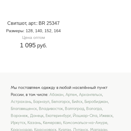
Свитшот, арт.: BR 25347
Размеры
: 128, 140, 152, 164
Цена оптом
1 095
руб.
Мы поставляем одежду в любой населённый пункт
России, в том числе:
Абакан
,
Артем
,
Архангельск
,
Астрахань
,
Барнаул
,
Белогорск
,
Бийск
,
Биробиджан
,
Благовещенск
,
Владивосток
,
Волгоград
,
Вологда
,
Воронеж
,
Донецк
,
Екатеринбург
,
Йошкар-Ола
,
Ижевск
,
Иркутск
,
Казань
,
Кемерово
,
Комсомольск-на-Амуре
,
Краснодар
,
Красноярск
,
Курган
,
Луганск
,
Магадан
,