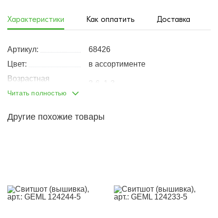
Характеристики
Как оплатить
Доставка
Артикул:
68426
Цвет:
в ассортименте
Возрастная
3-6, 1-3
группа:
Читать полностью
Пол:
девочка
Другие похожие товары
Тип одежды:
толстовка
Возраст от:
1
Возраст до:
4
Производство:
Турция
Состав:
95% хлопок, 5% эластан
Размеры:
86
92
98
104
Материал:
кулирка с эластаном