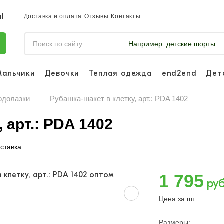
Доставка и оплата
Отзывы
Контакты
Например:
детские шорты
Мальчики
Девочки
Теплая одежда
end2end
Дет
Войдите, что
отслеживать 
одолазки
Рубашка-шакет в клетку, арт.: PDA 1402
Войти и
 арт.: PDA 1402
ставка
1 795
руб
Цена за шт
Размеры: