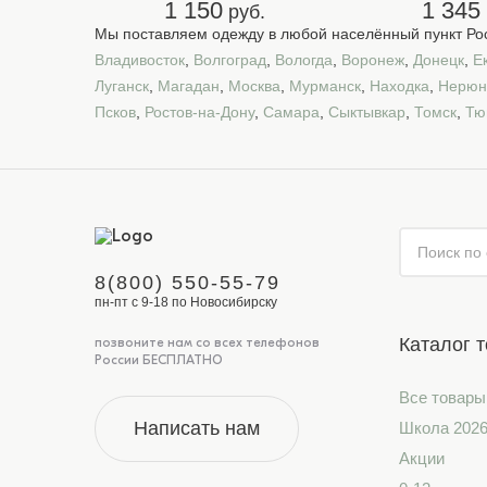
1 150
1 345
руб.
Мы поставляем одежду в любой населённый пункт Рос
Владивосток
,
Волгоград
,
Вологда
,
Воронеж
,
Донецк
,
Е
Луганск
,
Магадан
,
Москва
,
Мурманск
,
Находка
,
Нерюн
Псков
,
Ростов-на-Дону
,
Самара
,
Сыктывкар
,
Томск
,
Тю
8(800) 550-55-79
пн-пт с 9-18 по Новосибирску
Каталог 
позвоните нам со всех телефонов
России БЕСПЛАТНО
Все товары
Написать нам
Школа 202
Акции