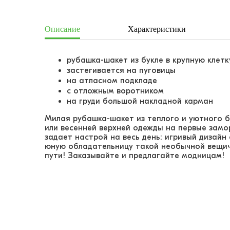
Описание
Характеристики
рубашка-шакет из букле в крупную клетк
застегивается на пуговицы
на атласном подкладе
с отложным воротником
на груди большой накладной карман
Милая рубашка-шакет из теплого и уютного б
или весенней верхней одежды на первые замор
задает настрой на весь день: игривый дизайн
юную обладательницу такой необычной вещички
пути! Заказывайте и предлагайте модницам!