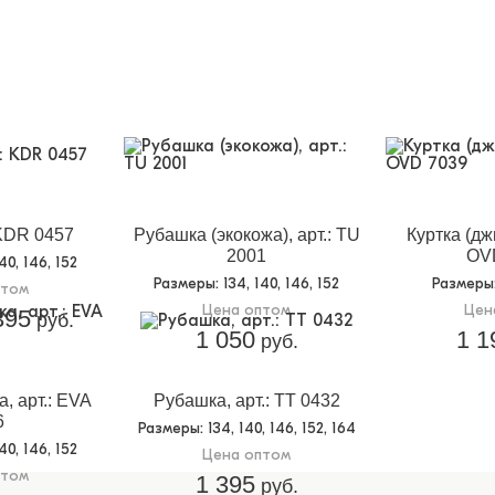
 KDR 0457
Рубашка (экокожа), арт.: TU
Куртка (дж
2001
OV
140, 146, 152
Размеры
: 134, 140, 146, 152
Размеры
птом
Цена оптом
Цен
395
руб.
1 050
1 1
руб.
, арт.: EVA
Рубашка, арт.: TT 0432
6
Размеры
: 134, 140, 146, 152, 164
140, 146, 152
Цена оптом
птом
1 395
руб.