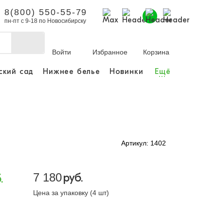
8(800) 550-55-79
пн-пт с 9-18 по Новосибирску
Войти
Избранное
Корзина
ский сад
Нижнее белье
Новинки
Ещё
...
бы делать покупки и
заказы.
ли зарегистрироваться
Артикул: 1402
Личный кабинет
7 180
руб.
.
Цена за упаковку (4 шт)