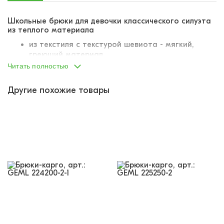
Школьные брюки для девочки классического силуэта
из теплого материала
из текстиля с текстурой шевиота - мягкий,
греющий материал
широкие раструбы штанин
Читать полностью
на брючном поясе
застегиваются на молнию и пуговицу
Другие похожие товары
сзади в пояс вшита резинка для более
комфортной посадки
два отрезных боковых кармана
на пояс нашиты шлевки для ремня
по бокам на штанины нашиты два крупных
накладных кармана с клапанами