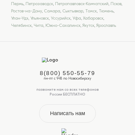
Пермь
,
Петрозаводск
,
Петропавловск-Камчатский
,
Псков
,
Ростов-на-Дону
,
Самара
,
Сыктывкар
,
Томск
,
Тюмень
,
Улан-Удэ
,
Ульяновск
,
Уссурийск
,
Уфа
,
Хабаровск
,
Челябинск
,
Чита
,
Южно-Сахалинск
,
Якутск
,
Ярославль
8(800) 550-55-79
пн-пт с 9-18 по Новосибирску
позвоните нам со всех телефонов
России БЕСПЛАТНО
Написать нам