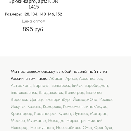
Брюки-карго, арт.: KDR
1415
Размеры
: 128, 134, 140, 146, 152
Цена оптом
895
руб.
Мы поставляем одежду в любой населённый пункт
России, в том числе:
Абакан
,
Артем
,
Архангельск
,
Астрахань
,
Барнаул
,
Белогорск
,
Бийск
,
Биробиджан
,
Благовещенск
,
Владивосток
,
Волгоград
,
Вологда
,
Воронеж
,
Донецк
,
Екатеринбург
,
Йошкар-Ола
,
Ижевск
,
Иркутск
,
Казань
,
Кемерово
,
Комсомольск-на-Амуре
,
Краснодар
,
Красноярск
,
Курган
,
Луганск
,
Магадан
,
Москва
,
Мурманск
,
Находка
,
Нерюнгри
,
Нижний
Новгород
,
Новокузнецк
,
Новосибирск
,
Омск
,
Оренбург
,