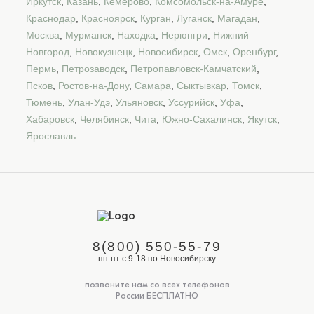
Иркутск
,
Казань
,
Кемерово
,
Комсомольск-на-Амуре
,
Краснодар
,
Красноярск
,
Курган
,
Луганск
,
Магадан
,
Москва
,
Мурманск
,
Находка
,
Нерюнгри
,
Нижний
Новгород
,
Новокузнецк
,
Новосибирск
,
Омск
,
Оренбург
,
Пермь
,
Петрозаводск
,
Петропавловск-Камчатский
,
Псков
,
Ростов-на-Дону
,
Самара
,
Сыктывкар
,
Томск
,
Тюмень
,
Улан-Удэ
,
Ульяновск
,
Уссурийск
,
Уфа
,
Хабаровск
,
Челябинск
,
Чита
,
Южно-Сахалинск
,
Якутск
,
Ярославль
8(800) 550-55-79
пн-пт с 9-18 по Новосибирску
позвоните нам со всех телефонов
России БЕСПЛАТНО