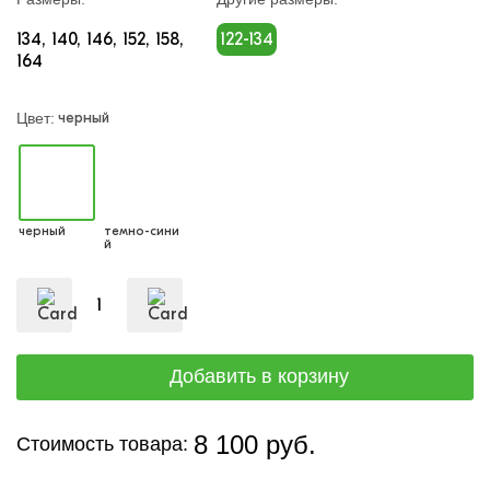
134
140
146
152
158
122-134
164
черный
Цвет:
черный
темно-сини
й
8 100 руб.
Стоимость товара: