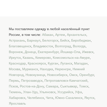
Мы поставляем одежду в любой населённый пункт
России, в том числе:
Абакан
,
Артем
,
Архангельск
,
Астрахань
,
Барнаул
,
Белогорск
,
Бийск
,
Биробиджан
,
Благовещенск
,
Владивосток
,
Волгоград
,
Вологда
,
Воронеж
,
Донецк
,
Екатеринбург
,
Йошкар-Ола
,
Ижевск
,
Иркутск
,
Казань
,
Кемерово
,
Комсомольск-на-Амуре
,
Краснодар
,
Красноярск
,
Курган
,
Луганск
,
Магадан
,
Москва
,
Мурманск
,
Находка
,
Нерюнгри
,
Нижний
Новгород
,
Новокузнецк
,
Новосибирск
,
Омск
,
Оренбург
,
Пермь
,
Петрозаводск
,
Петропавловск-Камчатский
,
Псков
,
Ростов-на-Дону
,
Самара
,
Сыктывкар
,
Томск
,
Тюмень
,
Улан-Удэ
,
Ульяновск
,
Уссурийск
,
Уфа
,
Хабаровск
,
Челябинск
,
Чита
,
Южно-Сахалинск
,
Якутск
,
Ярославль