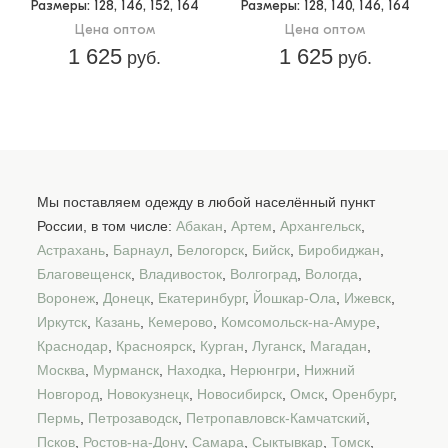
Размеры
: 128, 146, 152, 164
Размеры
: 128, 140, 146, 164
Цена оптом
Цена оптом
1 625
1 625
руб.
руб.
Мы поставляем одежду в любой населённый пункт
России, в том числе:
Абакан
,
Артем
,
Архангельск
,
Астрахань
,
Барнаул
,
Белогорск
,
Бийск
,
Биробиджан
,
Благовещенск
,
Владивосток
,
Волгоград
,
Вологда
,
Воронеж
,
Донецк
,
Екатеринбург
,
Йошкар-Ола
,
Ижевск
,
Иркутск
,
Казань
,
Кемерово
,
Комсомольск-на-Амуре
,
Краснодар
,
Красноярск
,
Курган
,
Луганск
,
Магадан
,
Москва
,
Мурманск
,
Находка
,
Нерюнгри
,
Нижний
Новгород
,
Новокузнецк
,
Новосибирск
,
Омск
,
Оренбург
,
Пермь
,
Петрозаводск
,
Петропавловск-Камчатский
,
Псков
,
Ростов-на-Дону
,
Самара
,
Сыктывкар
,
Томск
,