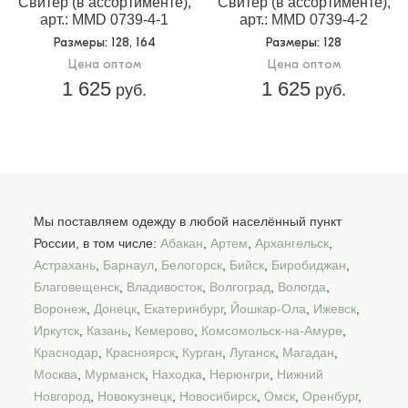
Свитер (в ассортименте),
Свитер (в ассортименте),
арт.: MMD 0739-4-1
арт.: MMD 0739-4-2
Размеры
: 128, 164
Размеры
: 128
Цена оптом
Цена оптом
1 625
1 625
руб.
руб.
Мы поставляем одежду в любой населённый пункт
России, в том числе:
Абакан
,
Артем
,
Архангельск
,
Астрахань
,
Барнаул
,
Белогорск
,
Бийск
,
Биробиджан
,
Благовещенск
,
Владивосток
,
Волгоград
,
Вологда
,
Воронеж
,
Донецк
,
Екатеринбург
,
Йошкар-Ола
,
Ижевск
,
Иркутск
,
Казань
,
Кемерово
,
Комсомольск-на-Амуре
,
Краснодар
,
Красноярск
,
Курган
,
Луганск
,
Магадан
,
Москва
,
Мурманск
,
Находка
,
Нерюнгри
,
Нижний
Новгород
,
Новокузнецк
,
Новосибирск
,
Омск
,
Оренбург
,