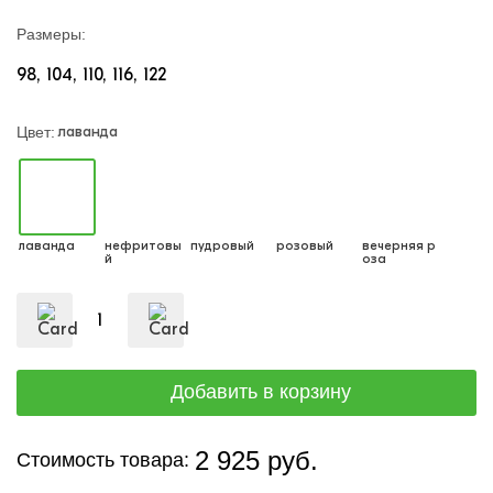
Размеры:
98
104
110
116
122
лаванда
Цвет:
лаванда
нефритовы
пудровый
розовый
вечерняя р
й
оза
2 925 руб.
Стоимость товара: