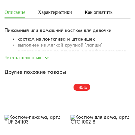
Описание
Характеристики
Как оплатить
Дост
Пижамный или домашний костюм для девочки
костюм из лонгслива и штанишек
выполнен из мягкой крупной "лапши"
материал хорошо тянется, не деформируется,
легко возвращает первоначальную форму
Читать полностью
лонгслив классического кроя
классическая линия плеча
Другие похожие товары
полуприлегаюший силуэт
все швы обработаны подгибом
украшен рюшами из того же материала, что и
-45%
основная часть изделия
штанишки на вшитой в пояс резинке
резинка комфортная, не давит животик
костюм украшен мелким цветочным принтом-
паттерном