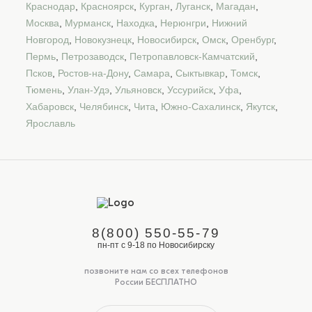
Краснодар
,
Красноярск
,
Курган
,
Луганск
,
Магадан
,
Москва
,
Мурманск
,
Находка
,
Нерюнгри
,
Нижний
Новгород
,
Новокузнецк
,
Новосибирск
,
Омск
,
Оренбург
,
Пермь
,
Петрозаводск
,
Петропавловск-Камчатский
,
Псков
,
Ростов-на-Дону
,
Самара
,
Сыктывкар
,
Томск
,
Тюмень
,
Улан-Удэ
,
Ульяновск
,
Уссурийск
,
Уфа
,
Хабаровск
,
Челябинск
,
Чита
,
Южно-Сахалинск
,
Якутск
,
Ярославль
8(800) 550-55-79
пн-пт с 9-18 по Новосибирску
позвоните нам со всех телефонов
России БЕСПЛАТНО