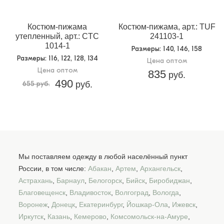
Костюм-пижама
Костюм-пижама, арт.: TUF
утепленный, арт.: CTC
241103-1
1014-1
Размеры
: 140, 146, 158
Размеры
: 116, 122, 128, 134
Цена оптом
Цена оптом
835
руб.
490
655 руб.
руб.
Мы поставляем одежду в любой населённый пункт
России, в том числе:
Абакан
,
Артем
,
Архангельск
,
Астрахань
,
Барнаул
,
Белогорск
,
Бийск
,
Биробиджан
,
Благовещенск
,
Владивосток
,
Волгоград
,
Вологда
,
Воронеж
,
Донецк
,
Екатеринбург
,
Йошкар-Ола
,
Ижевск
,
Иркутск
,
Казань
,
Кемерово
,
Комсомольск-на-Амуре
,