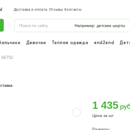
Доставка и оплата
Отзывы
Контакты
Например:
детские шорты
Мальчики
Девочки
Теплая одежда
end2end
Дет
Войдите, что
отслеживать 
S 66792
Войти и
ставка
1 435
руб
Цена за шт
Размеры: