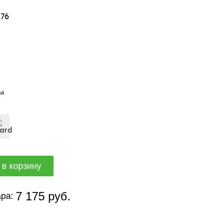
176
ый
7 175 руб.
ра: