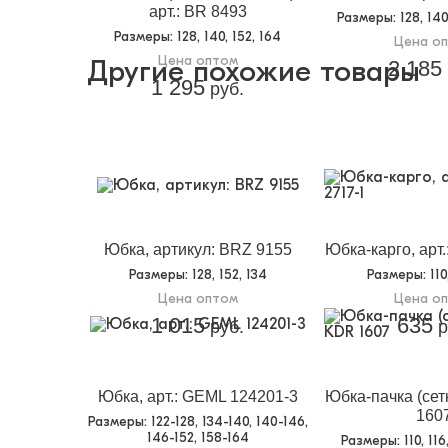
арт.: BR 8493
Размеры
: 128, 14
Размеры
: 128, 140, 152, 164
Цена о
Цена оптом
Другие похожие товары
2 185
1 295
руб.
Юбка, артикул: BRZ 9155
Юбка-карго, арт
Размеры
: 128, 152, 134
Размеры
: 11
Цена оптом
Цена о
1 015
635
руб.
р
Юбка, арт.: GEML 124201-3
Юбка-пачка (сетк
160
Размеры
: 122-128, 134-140, 140-146,
146-152, 158-164
Размеры
: 110, 11