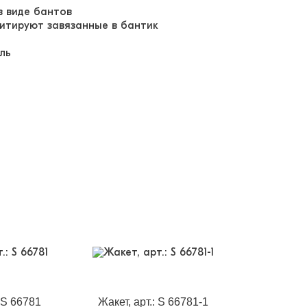
в виде бантов
итируют завязанные в бантик
ель
: S 66781
Жакет, арт.: S 66781-1