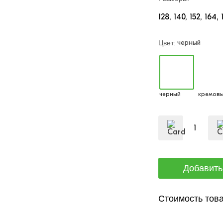
128
140
152
164
черный
Цвет:
черный
кремов
Стоимость това