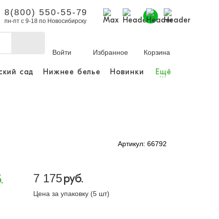
8(800) 550-55-79
пн-пт с 9-18 по Новосибирску
Войти
Избранное
Корзина
ский сад
Нижнее белье
Новинки
Ещё
...
бы делать покупки и
заказы.
ли зарегистрироваться
Артикул: 66792
Личный кабинет
7 175
руб.
.
Цена за упаковку (5 шт)