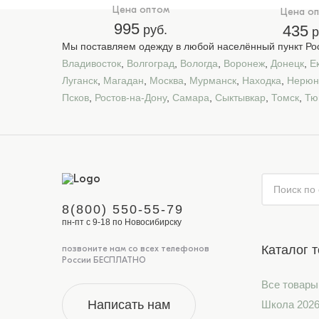
Цена оптом
Цена о
995
435
руб.
р
Мы поставляем одежду в любой населённый пункт Рос
Владивосток
,
Волгоград
,
Вологда
,
Воронеж
,
Донецк
,
Е
Луганск
,
Магадан
,
Москва
,
Мурманск
,
Находка
,
Нерюн
Псков
,
Ростов-на-Дону
,
Самара
,
Сыктывкар
,
Томск
,
Тю
8(800) 550-55-79
пн-пт с 9-18 по Новосибирску
Каталог 
позвоните нам со всех телефонов
России БЕСПЛАТНО
Все товары
Написать нам
Школа 202