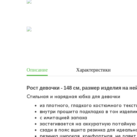
Описание
Характеристики
Рост девочки - 148 см, размер изделия на ней 
Стильная и нарядная юбка для девочки
из плотного, гладкого костюмного текс
внутри прошита подкладка в тон издел
с имитацией запаха
застегивается на аккуратную потайную
сзади в пояс вшита резинка для идеальн
резинка широкая, комфортная, не дави