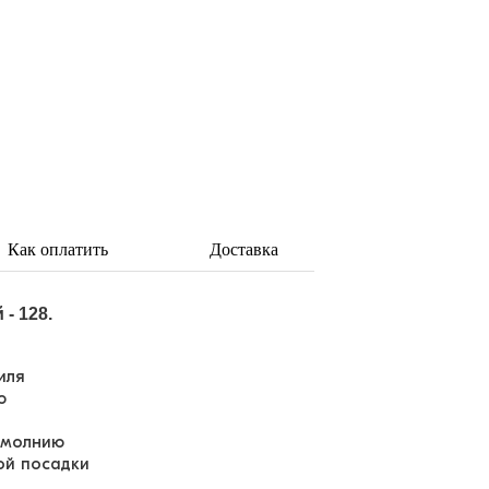
Как оплатить
Доставка
- 128.
тиля
ию
 молнию
ой посадки
т