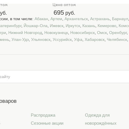
птом
Цена оптом
695
уб.
руб.
сии, в том числе:
Абакан
,
Артем
,
Архангельск
,
Астрахань
,
Барнаул
катеринбург
,
Йошкар-Ола
,
Ижевск
,
Иркутск
,
Казань
,
Кемерово
,
Комс
гри
,
Нижний Новгород
,
Новокузнецк
,
Новосибирск
,
Омск
,
Оренбург
,
мень
,
Улан-Удэ
,
Ульяновск
,
Уссурийск
,
Уфа
,
Хабаровск
,
Челябинск
товаров
Распродажа
Одежда для
6
Сезонные акции
новорождённых