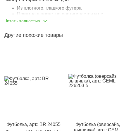
Из плотного, гладкого футера
Приятна в носке, не растягивается и не
деформируется даже после многократных стирок
Читать полностью
Крой оверсайз
Сильно опущенная линия плеча
Другие похожие товары
Необычный крой рукавов: сформированы
красивые воланы
Вырез горловины обработан отдельными
лоскутами из того же материала, что и основная
часть
Снизу пришит небольшой металлический лейбл
Можно носить как в школу, так и вписать в
повседневные образы
Футболка, арт.: BR 24055
Футболка (оверсайз,
вышивка), арт.: GEML