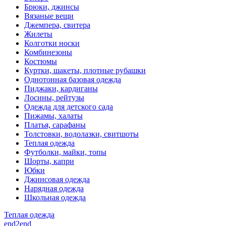
Брюки, джинсы
Вязаные вещи
Джемпера, свитера
Жилеты
Колготки носки
Комбинезоны
Костюмы
Куртки, шакеты, плотные рубашки
Однотонная базовая одежда
Пиджаки, кардиганы
Лосины, рейтузы
Одежда для детского сада
Пижамы, халаты
Платья, сарафаны
Толстовки, водолазки, свитшоты
Теплая одежда
Футболки, майки, топы
Шорты, капри
Юбки
Джинсовая одежда
Нарядная одежда
Школьная одежда
Теплая одежда
end2end