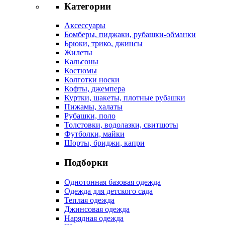
Категории
Аксессуары
Бомберы, пиджаки, рубашки-обманки
Брюки, трико, джинсы
Жилеты
Кальсоны
Костюмы
Колготки носки
Кофты, джемпера
Куртки, шакеты, плотные рубашки
Пижамы, халаты
Рубашки, поло
Толстовки, водолазки, свитшоты
Футболки, майки
Шорты, бриджи, капри
Подборки
Однотонная базовая одежда
Одежда для детского сада
Теплая одежда
Джинсовая одежда
Нарядная одежда