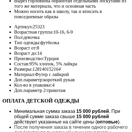
Вырез горловины обработан отдельными лоскутами из
того же материала, что и основная часть
Можно носить как в школу, так и вписать в
повседневные образы
Артикул:
25323
Возрастная группа:
10-16, 6-9
Пол:
девочка
Тип одежды:
футболка
Возраст от:
8
Возраст до:
14
Производство:
Турция
Состав:
95% хлопок, 5% лайкра
Размеры:
128
140
152
164
Материал:
Футер с лайкрой
Доп.параметр:
короткий рукав
Кол-во в упаковке:
4
Доп.параметр 2:
трикотаж
ОПЛАТА ДЕТСКОЙ ОДЕЖДЫ
Минимальная сумма заказа
15 000 рублей
. При
общей сумме заказа свыше
15 000 рублей
действуют указанные на сайте цены (
оптовые
).
После получения заказа в течении одного рабочего