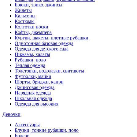
Брюки, трико, джинсы
Жилеты
Кальсоны
Костюмы
Колготки носки
Кофты, джемпера
Куртки, шакеты, плотные рубашки
Однотонная базовая одежда
Одежда для детского сада
Пижамы, халаты
Рубашки, поло
Теплая одежда
Толстовки, водолазки, свитшоты
Футболки, майки
Шорты, бриджи, капри
Джинсовая одежда
Нарядная одежда
Школьная одежда
Одежда для высоких
Девочки
Аксессуары
Блузки, тонкие рубашки, поло
Болеро