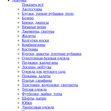
Девочки
Показать всё
Аксессуары
Блузки, тонкие рубашки, поло
Болеро
Брюки, джинсы
Вязаные вещи
Джемпера, свитера
Жилеты
Колготки носки
Комбинезоны
Костюмы
Куртки, шакеты, плотные рубашки
Однотонная базовая одежда
Пиджаки, кардиганы
Лосины, рейтузы
Одежда для детского сада
Пижамы, халаты
Платья, сарафаны
Толстовки, водолазки, свитшоты
Теплая одежда
Футболки, майки, топы
Шорты, капри
Юбки
Джинсовая одежда