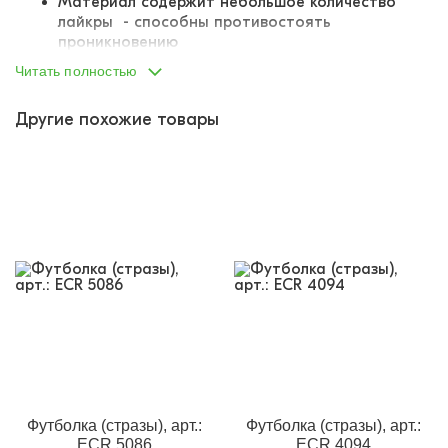
Материал содержит небольшое количество
лайкры - способны противостоять
проникновению
различных загрязнений
Читать полностью
Вискоза в составе хорошо поглощает влагу,
отлично пропускают воздух
Другие похожие товары
Рукава и низ обработаны подгибом
Швы не доставят дискомфорта
Гипоаллергенная, не вызывает раздражения
Кожа в ней дышит, отличная износостойкость
Круглый вырез горловины
Декорирована принтом
Футболка (стразы), арт.:
Футболка (стразы), арт.:
ECR 5086
ECR 4094