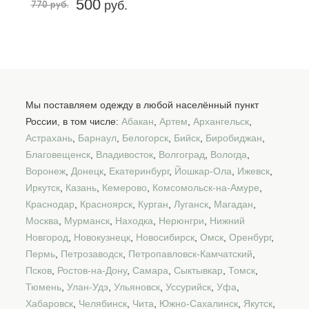
500
770 руб.
руб.
Мы поставляем одежду в любой населённый пункт
России, в том числе:
Абакан
,
Артем
,
Архангельск
,
Астрахань
,
Барнаул
,
Белогорск
,
Бийск
,
Биробиджан
,
Благовещенск
,
Владивосток
,
Волгоград
,
Вологда
,
Воронеж
,
Донецк
,
Екатеринбург
,
Йошкар-Ола
,
Ижевск
,
Иркутск
,
Казань
,
Кемерово
,
Комсомольск-на-Амуре
,
Краснодар
,
Красноярск
,
Курган
,
Луганск
,
Магадан
,
Москва
,
Мурманск
,
Находка
,
Нерюнгри
,
Нижний
Новгород
,
Новокузнецк
,
Новосибирск
,
Омск
,
Оренбург
,
Пермь
,
Петрозаводск
,
Петропавловск-Камчатский
,
Псков
,
Ростов-на-Дону
,
Самара
,
Сыктывкар
,
Томск
,
Тюмень
,
Улан-Удэ
,
Ульяновск
,
Уссурийск
,
Уфа
,
Хабаровск
,
Челябинск
,
Чита
,
Южно-Сахалинск
,
Якутск
,