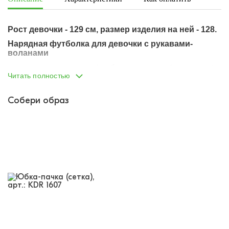
Рост девочки - 129 см, размер изделия на ней - 128.
Нарядная футболка для девочки с рукавами-
воланами
основная часть футболки из мягкой, приятной
Читать полностью
крупной лапши
нежный гладкий материал, комфортный в
носке
Собери образ
износостойкий, хорошо переносит стирки, не
закатывается
круглый вырез горловины
свободный прямой силуэт
горловина обработана отдельным лоскутом
ткани
рукава-воланы из плотной воздушной сетки
сетка с узором "горошек"
держит форму, рукава держат красивый объем