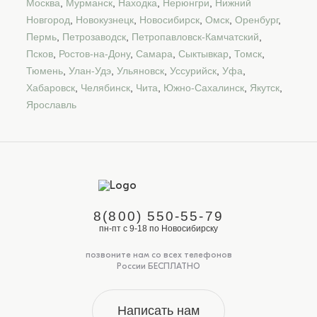
Москва
,
Мурманск
,
Находка
,
Нерюнгри
,
Нижний
Новгород
,
Новокузнецк
,
Новосибирск
,
Омск
,
Оренбург
,
Пермь
,
Петрозаводск
,
Петропавловск-Камчатский
,
Псков
,
Ростов-на-Дону
,
Самара
,
Сыктывкар
,
Томск
,
Тюмень
,
Улан-Удэ
,
Ульяновск
,
Уссурийск
,
Уфа
,
Хабаровск
,
Челябинск
,
Чита
,
Южно-Сахалинск
,
Якутск
,
Ярославль
8(800) 550-55-79
пн-пт с 9-18 по Новосибирску
позвоните нам со всех телефонов
России БЕСПЛАТНО
Написать нам