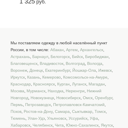
1 325
руб.
Мы поставляем одежду в любой населённый пункт
России, в том числе:
Абакан
,
Артем
,
Архангельск
,
Астрахань
,
Барнаул
,
Белогорск
,
Бийск
,
Биробиджан
,
Благовещенск
,
Владивосток
,
Волгоград
,
Вологда
,
Воронеж
,
Донецк
,
Екатеринбург
,
Йошкар-Ола
,
Ижевск
,
Иркутск
,
Казань
,
Кемерово
,
Комсомольск-на-Амуре
,
Краснодар
,
Красноярск
,
Курган
,
Луганск
,
Магадан
,
Москва
,
Мурманск
,
Находка
,
Нерюнгри
,
Нижний
Новгород
,
Новокузнецк
,
Новосибирск
,
Омск
,
Оренбург
,
Пермь
,
Петрозаводск
,
Петропавловск-Камчатский
,
Псков
,
Ростов-на-Дону
,
Самара
,
Сыктывкар
,
Томск
,
Тюмень
,
Улан-Удэ
,
Ульяновск
,
Уссурийск
,
Уфа
,
Хабаровск
,
Челябинск
,
Чита
,
Южно-Сахалинск
,
Якутск
,