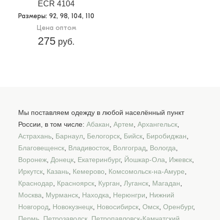
ECR 4104
Размеры
: 92, 98, 104, 110
Цена оптом
275
руб.
Мы поставляем одежду в любой населённый пункт
России, в том числе:
Абакан
,
Артем
,
Архангельск
,
Астрахань
,
Барнаул
,
Белогорск
,
Бийск
,
Биробиджан
,
Благовещенск
,
Владивосток
,
Волгоград
,
Вологда
,
Воронеж
,
Донецк
,
Екатеринбург
,
Йошкар-Ола
,
Ижевск
,
Иркутск
,
Казань
,
Кемерово
,
Комсомольск-на-Амуре
,
Краснодар
,
Красноярск
,
Курган
,
Луганск
,
Магадан
,
Москва
,
Мурманск
,
Находка
,
Нерюнгри
,
Нижний
Новгород
,
Новокузнецк
,
Новосибирск
,
Омск
,
Оренбург
,
Пермь
,
Петрозаводск
,
Петропавловск-Камчатский
,