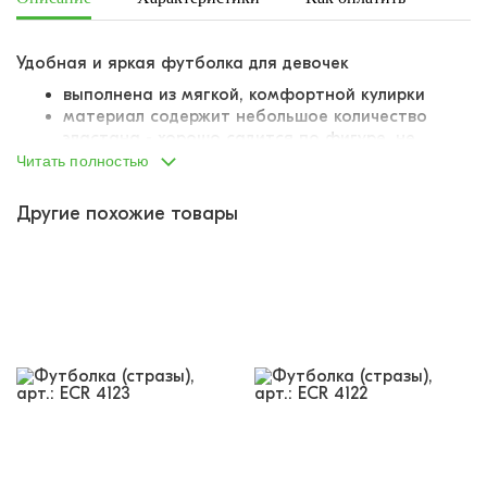
Удобная и яркая футболка для девочек
выполнена из мягкой, комфортной кулирки
материал содержит небольшое количество
эластана - хорошо садится по фигуре, не
деформируется при стирке
Читать полностью
классическая линия плеча
круглый вырез горловины
Другие похожие товары
горловина притачена, выполнена из отдельного
лоскута материала
швы обработаны подгибом
украшена ярким красочным принтом
принт дополнительно украшен
переливающимися стразами