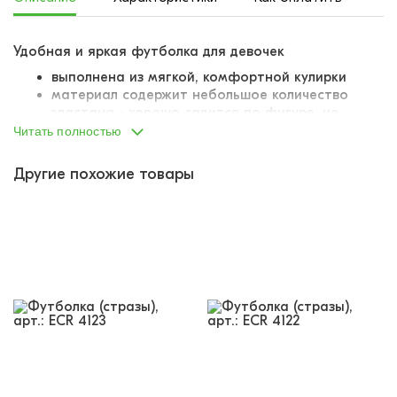
Удобная и яркая футболка для девочек
выполнена из мягкой, комфортной кулирки
материал содержит небольшое количество
эластана - хорошо садится по фигуре, не
деформируется при стирке
Читать полностью
классическая линия плеча
круглый вырез горловины
Другие похожие товары
горловина притачена, выполнена из отдельного
лоскута материала
швы обработаны подгибом
украшена ярким красочным принтом
принт дополнительно украшен
переливающимися стразами