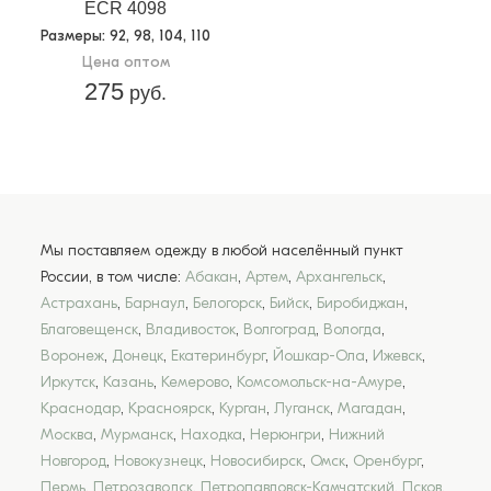
ECR 4098
Размеры
: 92, 98, 104, 110
Цена оптом
275
руб.
Мы поставляем одежду в любой населённый пункт
России, в том числе:
Абакан
,
Артем
,
Архангельск
,
Астрахань
,
Барнаул
,
Белогорск
,
Бийск
,
Биробиджан
,
Благовещенск
,
Владивосток
,
Волгоград
,
Вологда
,
Воронеж
,
Донецк
,
Екатеринбург
,
Йошкар-Ола
,
Ижевск
,
Иркутск
,
Казань
,
Кемерово
,
Комсомольск-на-Амуре
,
Краснодар
,
Красноярск
,
Курган
,
Луганск
,
Магадан
,
Москва
,
Мурманск
,
Находка
,
Нерюнгри
,
Нижний
Новгород
,
Новокузнецк
,
Новосибирск
,
Омск
,
Оренбург
,
Пермь
,
Петрозаводск
,
Петропавловск-Камчатский
,
Псков
,