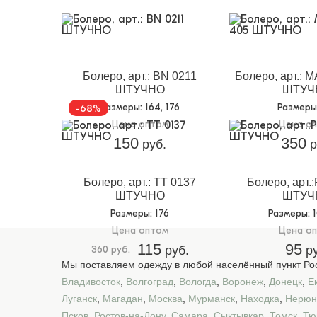
Болеро, арт.: BN 0211
Болеро, арт.: 
ШТУЧНО
ШТУЧ
Размеры
: 164, 176
Размеры
-68%
Цена оптом
Цена о
150
350
руб.
р
Болеро, арт.: TT 0137
Болеро, арт.
ШТУЧНО
ШТУЧ
Размеры
: 176
Размеры
: 
Цена оптом
Цена о
115
95
360 руб.
руб.
ру
Мы поставляем одежду в любой населённый пункт Рос
Владивосток
,
Волгоград
,
Вологда
,
Воронеж
,
Донецк
,
Е
Луганск
,
Магадан
,
Москва
,
Мурманск
,
Находка
,
Нерюн
Псков
,
Ростов-на-Дону
,
Самара
,
Сыктывкар
,
Томск
,
Тю