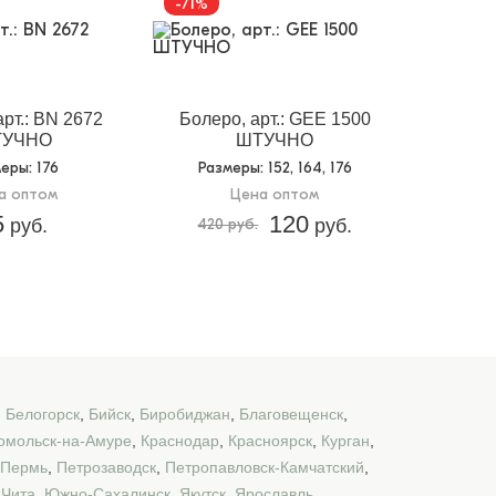
-71%
арт.: BN 2672
Болеро, арт.: GEE 1500
ТУЧНО
ШТУЧНО
меры
: 176
Размеры
: 152, 164, 176
а оптом
Цена оптом
5
120
руб.
420 руб.
руб.
,
Белогорск
,
Бийск
,
Биробиджан
,
Благовещенск
,
омольск-на-Амуре
,
Краснодар
,
Красноярск
,
Курган
,
Пермь
,
Петрозаводск
,
Петропавловск-Камчатский
,
,
Чита
,
Южно-Сахалинск
,
Якутск
,
Ярославль