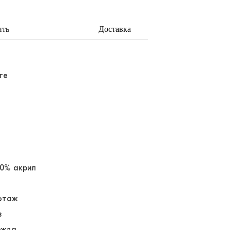
ить
Доставка
те
50% акрил
отаж
в
ежда