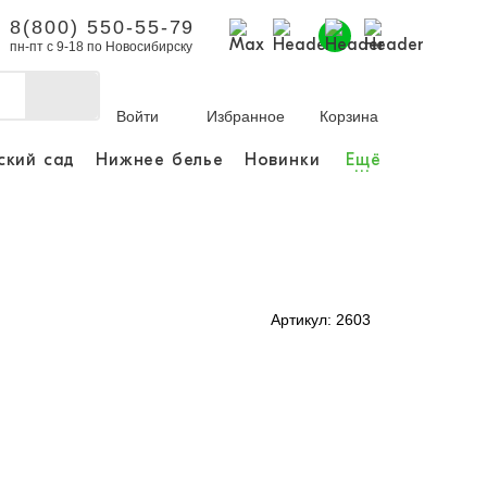
8(800) 550-55-79
пн-пт с 9-18 по Новосибирску
Войти
Избранное
Корзина
ский сад
Нижнее белье
Новинки
Ещё
...
бы делать покупки и
заказы.
ли зарегистрироваться
Артикул: 2603
Личный кабинет