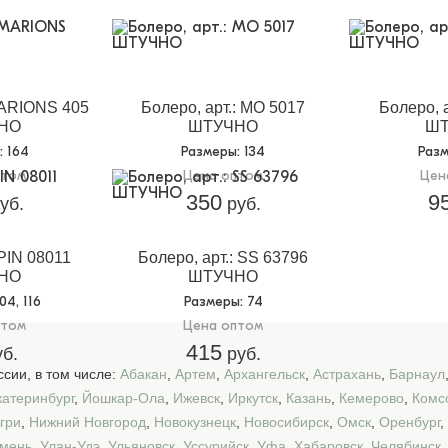
MARIONS 405
Болеро, арт.: MO 5017
Болеро, 
НО
ШТУЧНО
Ш
: 164
Размеры
: 134
Раз
птом
Цена оптом
Цен
350
9
уб.
руб.
:PIN 08011
Болеро, арт.: SS 63796
НО
ШТУЧНО
104, 116
Размеры
: 74
птом
Цена оптом
415
б.
руб.
сии, в том числе:
Абакан
,
Артем
,
Архангельск
,
Астрахань
,
Барнаул
катеринбург
,
Йошкар-Ола
,
Ижевск
,
Иркутск
,
Казань
,
Кемерово
,
Комс
гри
,
Нижний Новгород
,
Новокузнецк
,
Новосибирск
,
Омск
,
Оренбург
,
мень
,
Улан-Удэ
,
Ульяновск
,
Уссурийск
,
Уфа
,
Хабаровск
,
Челябинск