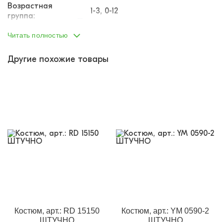
Возрастная
1-3, 0-12
группа:
Пол:
мальчик
Читать полностью
Тип одежды:
костюм
Другие похожие товары
Возраст от:
0
Возраст до:
2
Производство:
Турция
Состав:
100% хлопок
Размеры:
86
Материал:
футер
Доп.параметр:
длинный рукав
Кол-во в
1
упаковке:
Доп.параметр 2:
трикотаж
Костюм, арт.: RD 15150
Костюм, арт.: YM 0590-2
ШТУЧНО
ШТУЧНО