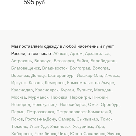
595
руб.
Мы поставляем одежду в любой населённый пункт
России, в том числе:
Абакан
,
Артем
,
Архангельск
,
Астрахань
,
Барнаул
,
Белогорск
,
Бийск
,
Биробиджан
,
Благовещенск
,
Владивосток
,
Волгоград
,
Вологда
,
Воронеж
,
Донецк
,
Екатеринбург
,
Йошкар-Ола
,
Ижевск
,
Иркутск
,
Казань
,
Кемерово
,
Комсомольск-на-Амуре
,
Краснодар
,
Красноярск
,
Курган
,
Луганск
,
Магадан
,
Москва
,
Мурманск
,
Находка
,
Нерюнгри
,
Нижний
Новгород
,
Новокузнецк
,
Новосибирск
,
Омск
,
Оренбург
,
Пермь
,
Петрозаводск
,
Петропавловск-Камчатский
,
Псков
,
Ростов-на-Дону
,
Самара
,
Сыктывкар
,
Томск
,
Тюмень
,
Улан-Удэ
,
Ульяновск
,
Уссурийск
,
Уфа
,
Хабаровск
,
Челябинск
,
Чита
,
Южно-Сахалинск
,
Якутск
,