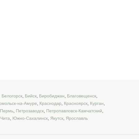
,
Белогорск
,
Бийск
,
Биробиджан
,
Благовещенск
,
омольск-на-Амуре
,
Краснодар
,
Красноярск
,
Курган
,
Пермь
,
Петрозаводск
,
Петропавловск-Камчатский
,
,
Чита
,
Южно-Сахалинск
,
Якутск
,
Ярославль