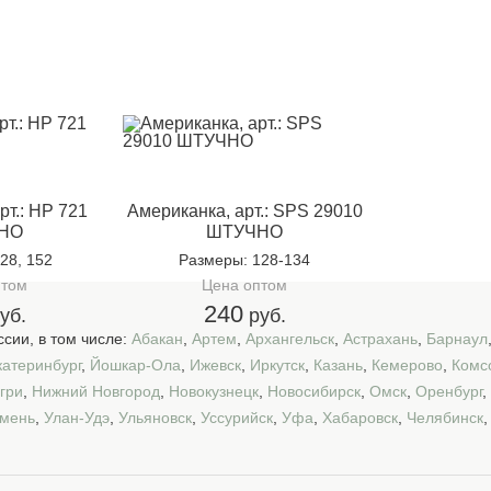
рт.: HP 721
Американка, арт.: SPS 29010
НО
ШТУЧНО
128, 152
Размеры
: 128-134
птом
Цена оптом
240
уб.
руб.
сии, в том числе:
Абакан
,
Артем
,
Архангельск
,
Астрахань
,
Барнаул
катеринбург
,
Йошкар-Ола
,
Ижевск
,
Иркутск
,
Казань
,
Кемерово
,
Комс
гри
,
Нижний Новгород
,
Новокузнецк
,
Новосибирск
,
Омск
,
Оренбург
,
мень
,
Улан-Удэ
,
Ульяновск
,
Уссурийск
,
Уфа
,
Хабаровск
,
Челябинск