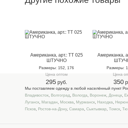
Американка, арт.: TT 025
Американка, а
ШТУЧНО
ШТУЧ
Размеры
: 152, 176
Размеры
: 
Цена оптом
Цена о
295
350
руб.
р
Мы поставляем одежду в любой населённый пункт Рос
Владивосток
,
Волгоград
,
Вологда
,
Воронеж
,
Донецк
,
Е
Луганск
,
Магадан
,
Москва
,
Мурманск
,
Находка
,
Нерюн
Псков
,
Ростов-на-Дону
,
Самара
,
Сыктывкар
,
Томск
,
Тю