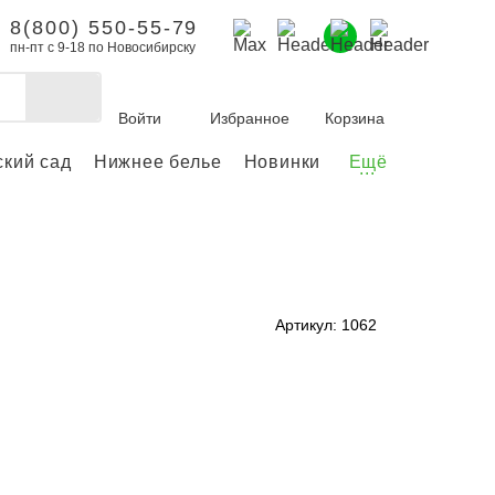
8(800) 550-55-79
пн-пт с 9-18 по Новосибирску
Войти
Избранное
Корзина
ский сад
Нижнее белье
Новинки
Ещё
...
бы делать покупки и
заказы.
ли зарегистрироваться
Артикул: 1062
Личный кабинет