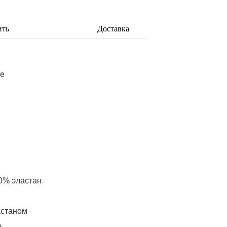
ить
Доставка
те
0% эластан
астаном
в