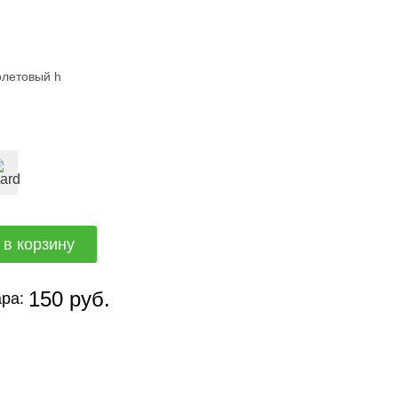
олетовый h
150 руб.
ра: