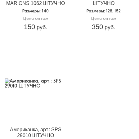
Доп.параметр 2:
трикотаж
MARIONS 1062 ШТУЧНО
ШТУЧНО
Размеры
: 140
Размеры
: 128, 152
Размер 140 - плечи 27.5 см., полуобхват груди 29.5 см.,
длина изделия 44 см.
Цена оптом
Цена оптом
Размер 176 - плечи 33 см., полуобхват груди 36 см.,
150
350
руб.
руб.
длина изделия 51 см.
Американка, арт.: SPS
29010 ШТУЧНО