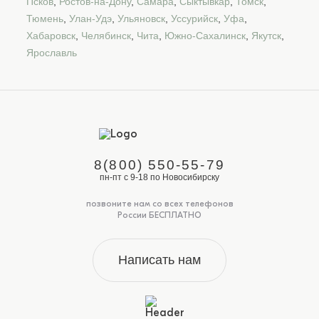
Псков
,
Ростов-на-Дону
,
Самара
,
Сыктывкар
,
Томск
,
Тюмень
,
Улан-Удэ
,
Ульяновск
,
Уссурийск
,
Уфа
,
Хабаровск
,
Челябинск
,
Чита
,
Южно-Сахалинск
,
Якутск
,
Ярославль
8(800) 550-55-79
пн-пт с 9-18 по Новосибирску
позвоните нам со всех телефонов
России БЕСПЛАТНО
Написать нам