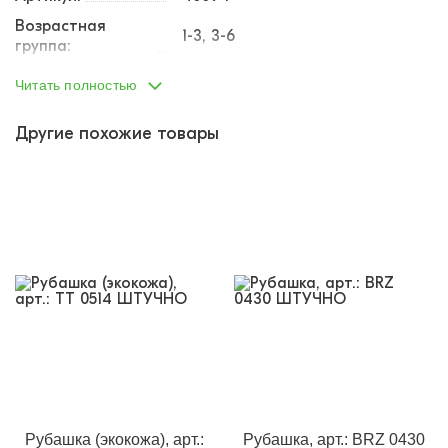
Возрастная
1-3, 3-6
группа:
Пол:
мальчик
Читать полностью
Тип одежды:
рубашка
Другие похожие товары
Возраст от:
1
Возраст до:
4
Производство:
Турция
Состав:
80% хлопок, 20% полиэстер
Размеры:
92
Материал:
текстиль
Доп.параметр:
длинный рукав
Назначение:
Нарядная одежда
Кол-во в
1
упаковке:
Доп.параметр 2:
текстиль
Рубашка (экокожа), арт.:
Рубашка, арт.: BRZ 0430