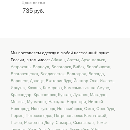
Цена оптом
735
руб.
Мы поставляем одежду в любой населённый пункт
России, в том числе:
Абакан
,
Артем
,
Архангельск
,
Астрахань
,
Барнаул
,
Белогорск
,
Бийск
,
Биробиджан
,
Благовещенск
,
Владивосток
,
Волгоград
,
Вологда
,
Воронеж
,
Донецк
,
Екатеринбург
,
Йошкар-Ола
,
Ижевск
,
Иркутск
,
Казань
,
Кемерово
,
Комсомольск-на-Амуре
,
Краснодар
,
Красноярск
,
Курган
,
Луганск
,
Магадан
,
Москва
,
Мурманск
,
Находка
,
Нерюнгри
,
Нижний
Новгород
,
Новокузнецк
,
Новосибирск
,
Омск
,
Оренбург
,
Пермь
,
Петрозаводск
,
Петропавловск-Камчатский
,
Псков
,
Ростов-на-Дону
,
Самара
,
Сыктывкар
,
Томск
,
Тюмень
,
Улан-Удэ
,
Ульяновск
,
Уссурийск
,
Уфа
,