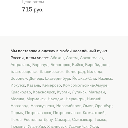
Цена оптом
715
руб.
Мы поставляем одежду в любой населённый пункт
России, в том числе:
Абакан
,
Артем
,
Архангельск
,
Астрахань
,
Барнаул
,
Белогорск
,
Бийск
,
Биробиджан
,
Благовещенск
,
Владивосток
,
Волгоград
,
Вологда
,
Воронеж
,
Донецк
,
Екатеринбург
,
Йошкар-Ола
,
Ижевск
,
Иркутск
,
Казань
,
Кемерово
,
Комсомольск-на-Амуре
,
Краснодар
,
Красноярск
,
Курган
,
Луганск
,
Магадан
,
Москва
,
Мурманск
,
Находка
,
Нерюнгри
,
Нижний
Новгород
,
Новокузнецк
,
Новосибирск
,
Омск
,
Оренбург
,
Пермь
,
Петрозаводск
,
Петропавловск-Камчатский
,
Псков
,
Ростов-на-Дону
,
Самара
,
Сыктывкар
,
Томск
,
Тюмень
,
Улан-Удэ
,
Ульяновск
,
Уссурийск
,
Уфа
,