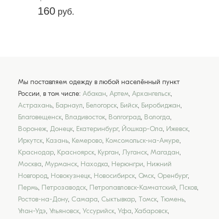
160
руб.
Мы поставляем одежду в любой населённый пункт
России, в том числе:
Абакан
,
Артем
,
Архангельск
,
Астрахань
,
Барнаул
,
Белогорск
,
Бийск
,
Биробиджан
,
Благовещенск
,
Владивосток
,
Волгоград
,
Вологда
,
Воронеж
,
Донецк
,
Екатеринбург
,
Йошкар-Ола
,
Ижевск
,
Иркутск
,
Казань
,
Кемерово
,
Комсомольск-на-Амуре
,
Краснодар
,
Красноярск
,
Курган
,
Луганск
,
Магадан
,
Москва
,
Мурманск
,
Находка
,
Нерюнгри
,
Нижний
Новгород
,
Новокузнецк
,
Новосибирск
,
Омск
,
Оренбург
,
Пермь
,
Петрозаводск
,
Петропавловск-Камчатский
,
Псков
,
Ростов-на-Дону
,
Самара
,
Сыктывкар
,
Томск
,
Тюмень
,
Улан-Удэ
,
Ульяновск
,
Уссурийск
,
Уфа
,
Хабаровск
,