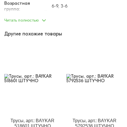
Возрастная
6-9, 3-6
группа:
Пол:
девочка
Читать полностью
Тип одежды:
трусы
Другие похожие товары
Возраст от:
3
Возраст до:
10
Производство:
Турция
Фабрика:
Baykar
Состав:
95% хлопок, 5% эластан
Размеры:
4 - (7-8)
Материал:
кулирка с эластаном
Назначение:
Нижнее бельё
Кол-во в
1
упаковке:
Доп.параметр 2:
трикотаж
Трусы, арт.: BAYKAR
Трусы, арт.: BAYKAR
518601 ШТУЧНО
5792536 ШТУЧНО