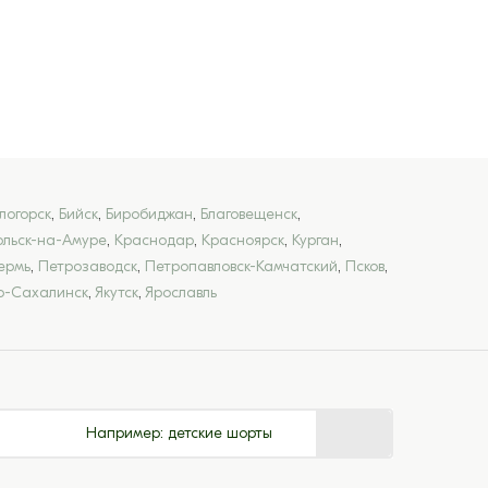
логорск
,
Бийск
,
Биробиджан
,
Благовещенск
,
льск-на-Амуре
,
Краснодар
,
Красноярск
,
Курган
,
ермь
,
Петрозаводск
,
Петропавловск-Камчатский
,
Псков
,
-Сахалинск
,
Якутск
,
Ярославль
Например:
детские шорты