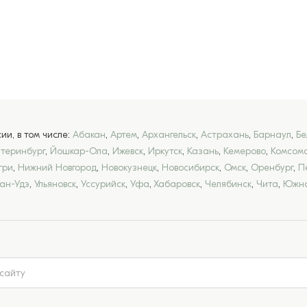
и, в том числе:
Абакан
,
Артем
,
Архангельск
,
Астрахань
,
Барнаул
,
Бе
атеринбург
,
Йошкар-Ола
,
Ижевск
,
Иркутск
,
Казань
,
Кемерово
,
Комсомо
гри
,
Нижний Новгород
,
Новокузнецк
,
Новосибирск
,
Омск
,
Оренбург
,
П
лан-Удэ
,
Ульяновск
,
Уссурийск
,
Уфа
,
Хабаровск
,
Челябинск
,
Чита
,
Южно