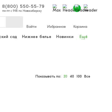
8(800) 550-55-79
пн-пт с 9-18 по Новосибирску
Войти
Избранное
Корзина
ский сад
Нижнее белье
Новинки
Ещё
...
ы делать покупки и
аказы.
ли зарегистрироваться
Личный кабинет
Показывать по:
20
40
100
Все