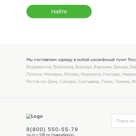
Найти
Мы поставляем одежду в любой населённый пункт Росси
Владивосток
,
Волгоград
,
Вологда
,
Воронеж
,
Донецк
,
Ек
Луганск
,
Магадан
,
Москва
,
Мурманск
,
Находка
,
Нерюн
Ростов-на-Дону
,
Самара
,
Сыктывкар
,
Томск
,
Тюмень
,
У
8(800) 550-55-79
пн-пт с 9-18 по Новосибирску