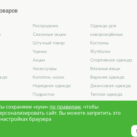
товаров
Распродажа
Одежда для
6
Сезонные акции
новорождённых
Штучный товар
Костюмы
Уценка
Футболки
Акции
Спортивная одежда
Аксессуары
Вязаные вещи
жда
Колготки, носки
Верхняя одежда
Нарядная одежда
Джинсовая одежда
Подростки
Теплая одежда
ье
Школа
Лето 2026
ы сохраняем «куки»
по правилам
, чтобы
ерсонализировать сайт. Вы можете запретить это
 настройках браузера
Краски Детства»
Новосибирск
Политика конфиденциальности
Карта са