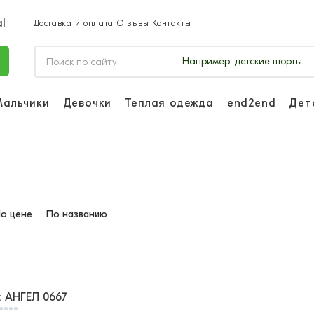
Доставка и оплата
Отзывы
Контакты
Например:
детские шорты
Мальчики
Девочки
Теплая одежда
end2end
Дет
Войдите, чтоб
отслеживать з
Войти и
о цене
По названию