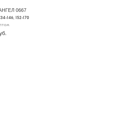
 АНГЕЛ 0667
 134-146, 152-170
птом
уб.