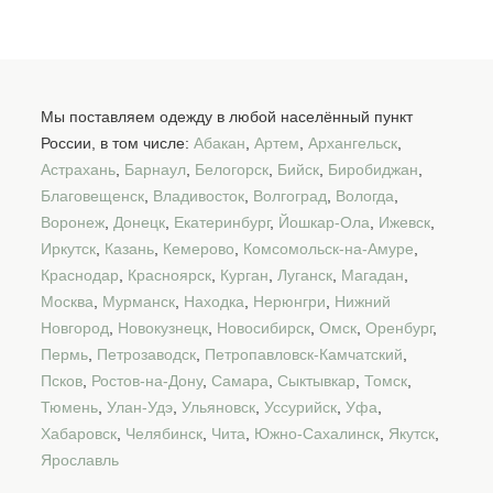
Мы поставляем одежду в любой населённый пункт
России, в том числе:
Абакан
,
Артем
,
Архангельск
,
Астрахань
,
Барнаул
,
Белогорск
,
Бийск
,
Биробиджан
,
Благовещенск
,
Владивосток
,
Волгоград
,
Вологда
,
Воронеж
,
Донецк
,
Екатеринбург
,
Йошкар-Ола
,
Ижевск
,
Иркутск
,
Казань
,
Кемерово
,
Комсомольск-на-Амуре
,
Краснодар
,
Красноярск
,
Курган
,
Луганск
,
Магадан
,
Москва
,
Мурманск
,
Находка
,
Нерюнгри
,
Нижний
Новгород
,
Новокузнецк
,
Новосибирск
,
Омск
,
Оренбург
,
Пермь
,
Петрозаводск
,
Петропавловск-Камчатский
,
Псков
,
Ростов-на-Дону
,
Самара
,
Сыктывкар
,
Томск
,
Тюмень
,
Улан-Удэ
,
Ульяновск
,
Уссурийск
,
Уфа
,
Хабаровск
,
Челябинск
,
Чита
,
Южно-Сахалинск
,
Якутск
,
Ярославль