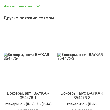
Пол:
мальчик
Читать полностью
Тип одежды:
боксеры
Другие похожие товары
Возраст от:
11
Возраст до:
14
Производство:
Турция
Фабрика:
Baykar
Состав:
95% хлопок, 5% эластан
Размеры:
7 - (13-14)
Материал:
кулирка с эластаном
Назначение:
Нижнее бельё
Кол-во в
6
упаковке:
Доп.параметр 2:
трикотаж
Боксеры, арт.: BAYKAR
Боксеры, арт.: BAYKAR
354476-1
354476-3
Размеры
: 6 - (11-12), 7 - (13-14)
Размеры
: 6 - (11-12)
Цена оптом
Цена оптом