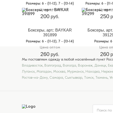
Размеры
: 6 - (11-12), 7 - (13-14)
Размеры
: 6 - (11-
Цена оптом
Цена о
200
250
руб.
р
Боксеры, арт.: BAYKAR
Боксеры, арт
391899
3912
Размеры
: 6 - (11-12), 7 - (13-14)
Размеры
: 6
Цена оптом
Цена о
260
260
руб.
р
Мы поставляем одежду в любой населённый пункт Росси
Владивосток
,
Волгоград
,
Вологда
,
Воронеж
,
Донецк
,
Ек
Луганск
,
Магадан
,
Москва
,
Мурманск
,
Находка
,
Нерюн
Ростов-на-Дону
,
Самара
,
Сыктывкар
,
Томск
,
Тюмень
,
У