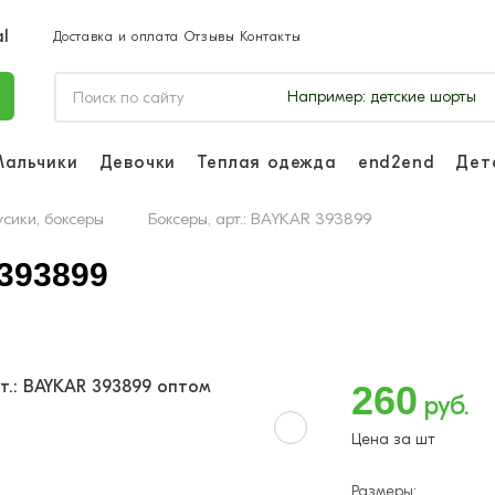
Доставка и оплата
Отзывы
Контакты
Например:
детские шорты
Мальчики
Девочки
Теплая одежда
end2end
Дет
Войдите, чтоб
отслеживать з
усики, боксеры
Боксеры, арт.: BAYKAR 393899
Войти и
393899
260
руб.
Цена за шт
Размеры: