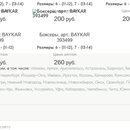
12), 7 - (13-14)
Размеры
: 6 - (11-12), 7 - (13-14)
Размеры
: 6 -
птом
Цена оптом
Цен
200
20
уб.
руб.
.: BAYKAR
Боксеры, арт.: BAYKAR
99
393499
 - (11-12)
Размеры
: 6 - (11-12), 7 - (13-14)
птом
Цена оптом
260
уб.
руб.
и, в том числе:
Абакан
,
Артем
,
Архангельск
,
Астрахань
,
Барнаул
,
Бе
атеринбург
,
Йошкар-Ола
,
Ижевск
,
Иркутск
,
Казань
,
Кемерово
,
Комсомо
гри
,
Нижний Новгород
,
Новокузнецк
,
Новосибирск
,
Омск
,
Оренбург
,
П
лан-Удэ
,
Ульяновск
,
Уссурийск
,
Уфа
,
Хабаровск
,
Челябинск
,
Чита
,
Южно