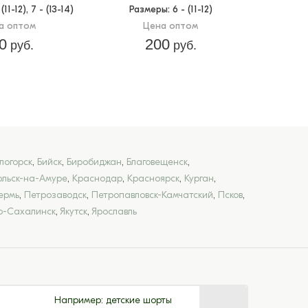
 (11-12), 7 - (13-14)
Размеры
: 6 - (11-12)
а оптом
Цена оптом
0
200
руб.
руб.
логорск
,
Бийск
,
Биробиджан
,
Благовещенск
,
льск-на-Амуре
,
Краснодар
,
Красноярск
,
Курган
,
ермь
,
Петрозаводск
,
Петропавловск-Камчатский
,
Псков
,
-Сахалинск
,
Якутск
,
Ярославль
Например:
детские шорты