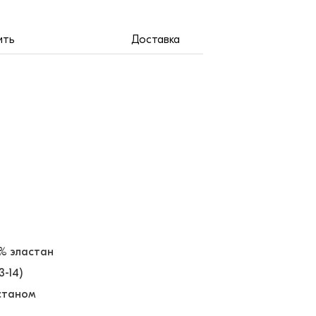
ить
Доставка
5% эластан
13-14)
астаном
ё