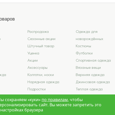
товаров
Распродажа
Одежда для
6
Сезонные акции
новорождённых
Штучный товар
Костюмы
Уценка
Футболки
Акции
Спортивная одежда
Аксессуары
Вязаные вещи
жда
Колготки, носки
Верхняя одежда
Нарядная одежда
Джинсовая одежда
Подростки
Теплая одежда
ье
Школа
Лето 2026
ы сохраняем «куки»
по правилам
, чтобы
ерсонализировать сайт. Вы можете запретить это
 настройках браузера