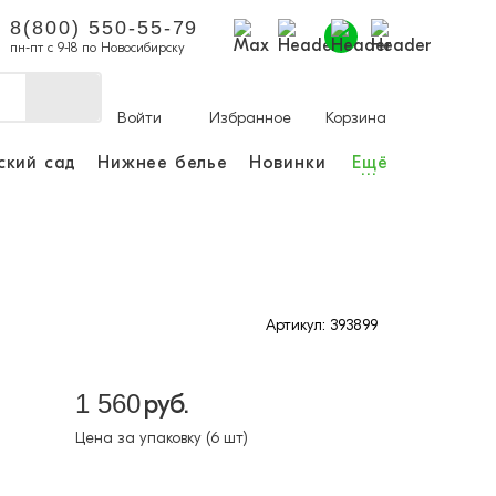
8(800) 550-55-79
пн-пт с 9-18 по Новосибирску
Войти
Избранное
Корзина
ский сад
Нижнее белье
Новинки
Ещё
...
ы делать покупки и
аказы.
ли зарегистрироваться
Артикул: 393899
Личный кабинет
1 560
руб.
Цена за упаковку (6 шт)