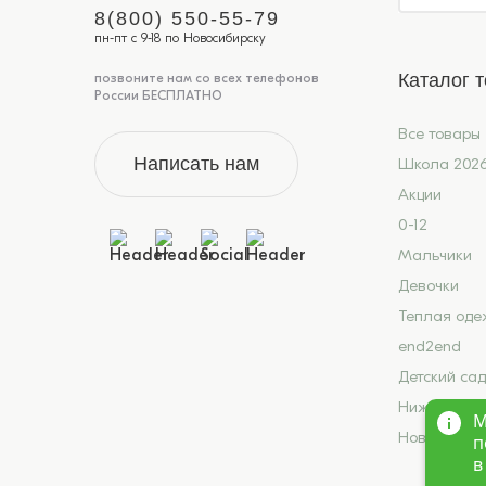
8(800) 550-55-79
пн-пт с 9-18 по Новосибирску
Каталог 
позвоните нам со всех телефонов
России БЕСПЛАТНО
Все товары
Написать нам
Школа 202
Акции
0-12
Мальчики
Девочки
Теплая оде
end2end
Детский сад
Нижнее бел
М
Новинки
п
в