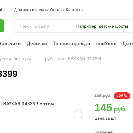
Доставка и оплата
Отзывы
Контакты
Например:
детские шорты
Мальчики
Девочки
Теплая одежда
end2end
Дет
Войдите, что
отслеживать 
усики, боксеры
Трусы, арт.: BAYKAR 343399
Войти и
3399
-26%
195 руб.
145
руб.
Цена за шт
Размеры: