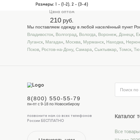
Размеры
: 1 - (1-2), 2 - (3-4)
Цена оптом
210
руб.
Мы поставляем одежду в любой населённый пункт Рос
Владивосток
,
Волгоград
,
Вологда
,
Воронеж
,
Донецк
,
Е
Луганск
,
Магадан
,
Москва
,
Мурманск
,
Находка
,
Нерюн
Псков
,
Ростов-на-Дону
,
Самара
,
Сыктывкар
,
Томск
,
Тю
8(800) 550-55-79
пн-пт с 9-18 по Новосибирску
Каталог 
позвоните нам со всех телефонов
России БЕСПЛАТНО
Все товары