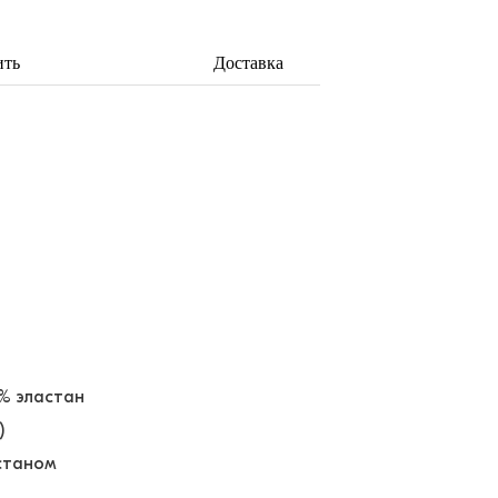
ить
Доставка
5% эластан
)
астаном
ё