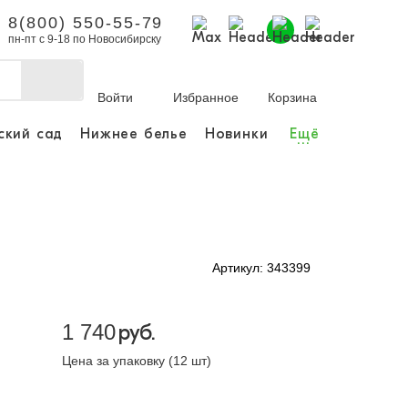
8(800) 550-55-79
пн-пт с 9-18 по Новосибирску
Войти
Избранное
Корзина
ский сад
Нижнее белье
Новинки
Ещё
...
бы делать покупки и
заказы.
ли зарегистрироваться
Артикул: 343399
Личный кабинет
1 740
руб.
Цена за упаковку (12 шт)