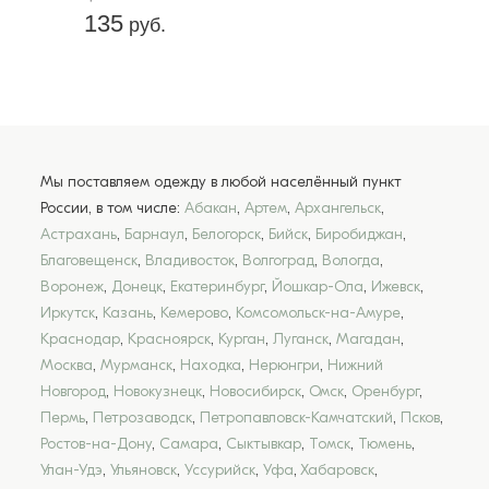
135
руб.
Мы поставляем одежду в любой населённый пункт
России, в том числе:
Абакан
,
Артем
,
Архангельск
,
Астрахань
,
Барнаул
,
Белогорск
,
Бийск
,
Биробиджан
,
Благовещенск
,
Владивосток
,
Волгоград
,
Вологда
,
Воронеж
,
Донецк
,
Екатеринбург
,
Йошкар-Ола
,
Ижевск
,
Иркутск
,
Казань
,
Кемерово
,
Комсомольск-на-Амуре
,
Краснодар
,
Красноярск
,
Курган
,
Луганск
,
Магадан
,
Москва
,
Мурманск
,
Находка
,
Нерюнгри
,
Нижний
Новгород
,
Новокузнецк
,
Новосибирск
,
Омск
,
Оренбург
,
Пермь
,
Петрозаводск
,
Петропавловск-Камчатский
,
Псков
,
Ростов-на-Дону
,
Самара
,
Сыктывкар
,
Томск
,
Тюмень
,
Улан-Удэ
,
Ульяновск
,
Уссурийск
,
Уфа
,
Хабаровск
,