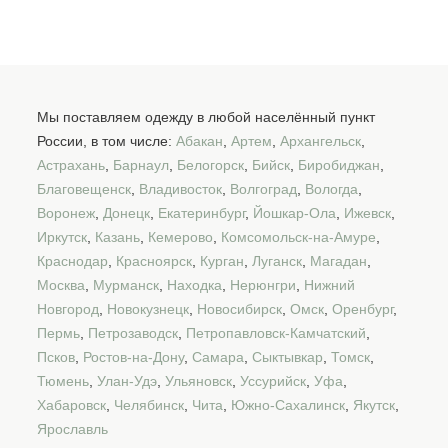
Мы поставляем одежду в любой населённый пункт
России, в том числе:
Абакан
,
Артем
,
Архангельск
,
Астрахань
,
Барнаул
,
Белогорск
,
Бийск
,
Биробиджан
,
Благовещенск
,
Владивосток
,
Волгоград
,
Вологда
,
Воронеж
,
Донецк
,
Екатеринбург
,
Йошкар-Ола
,
Ижевск
,
Иркутск
,
Казань
,
Кемерово
,
Комсомольск-на-Амуре
,
Краснодар
,
Красноярск
,
Курган
,
Луганск
,
Магадан
,
Москва
,
Мурманск
,
Находка
,
Нерюнгри
,
Нижний
Новгород
,
Новокузнецк
,
Новосибирск
,
Омск
,
Оренбург
,
Пермь
,
Петрозаводск
,
Петропавловск-Камчатский
,
Псков
,
Ростов-на-Дону
,
Самара
,
Сыктывкар
,
Томск
,
Тюмень
,
Улан-Удэ
,
Ульяновск
,
Уссурийск
,
Уфа
,
Хабаровск
,
Челябинск
,
Чита
,
Южно-Сахалинск
,
Якутск
,
Ярославль