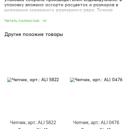
упаковку вложено ассорти расцветок и размеров в
диапазоне указанного размерного ряда. Точную
комплектацию упаковки (соответствие размеров и
расцветок) указать не представляется возможным.
Читать полностью
Другие похожие товары
Чепчик, арт.: ALI 5822
Чепчик, арт.: ALI 0476