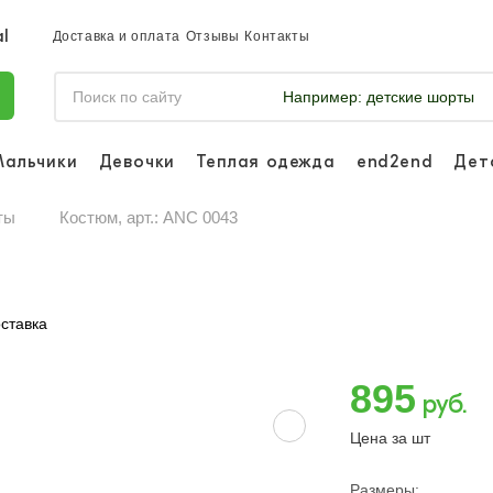
Доставка и оплата
Отзывы
Контакты
Например:
детские шорты
Мальчики
Девочки
Теплая одежда
end2end
Дет
Войдите, что
отслеживать 
ты
Костюм, арт.: ANC 0043
Войти и
ставка
895
руб.
Цена за шт
Размеры: