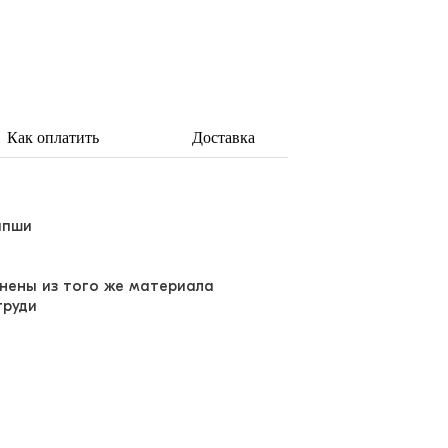
Как оплатить
Доставка
апши
лнены из того же материала
груди